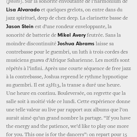
(photo)
. Sur la sonorité envoûtante de l’harmonium de
Lisa Alvarado
et quelques grelots, on entre dans du
jazz spirituel, deep de chez deep. La clarinette basse de
Jason Stein
est d’une rondeur enveloppante, la
Mikel Avery
sonorité de batterie de
feutrée. Sans la
Joshua Abrams
moindre discontinuité
laisse sa
contrebasse pour le guembri, un luth à trois cordes des
musiciens gnawa d’Afrique Saharienne. Les motifs sont
répétés à l’infini. Après une courte séquence de free jazz
à la contrebasse, Joshua reprend le rythme hypnotique
au guembri. Il est 23H13, la transe a duré une heure.
Une heure en continu. Bouleversée, on regrette que la
salle soit à moitié vide ce lundi. Cette expérience donne
une telle valeur au live par rapport aux albums que l’on
aurait aimé qu’un grand nombre la partage. “If you have
the energy and the patience, we’d like to play one more
for you. This one is for the dancers”: on repart pour 15