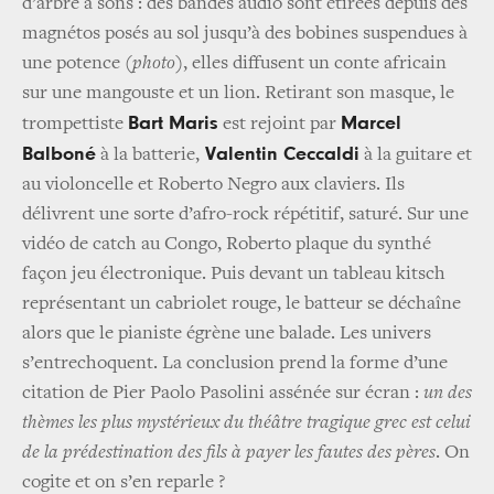
d’arbre à sons : des bandes audio sont étirées depuis des
magnétos posés au sol jusqu’à des bobines suspendues à
une potence
(photo)
, elles diffusent un conte africain
sur une mangouste et un lion. Retirant son masque, le
Bart Maris
Marcel
trompettiste
est rejoint par
Balboné
Valentin Ceccaldi
à la batterie,
à la guitare et
au violoncelle et Roberto Negro aux claviers. Ils
délivrent une sorte d’afro-rock répétitif, saturé. Sur une
vidéo de catch au Congo, Roberto plaque du synthé
façon jeu électronique. Puis devant un tableau kitsch
représentant un cabriolet rouge, le batteur se déchaîne
alors que le pianiste égrène une balade. Les univers
s’entrechoquent. La conclusion prend la forme d’une
citation de Pier Paolo Pasolini assénée sur écran :
un des
thèmes les plus mystérieux du théâtre tragique grec est celui
de la prédestination des fils à payer les fautes des pères
. On
cogite et on s’en reparle ?