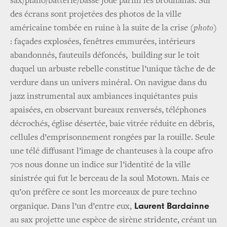
sax/piano/batterie/basse joue parmi les brouhahas. Sur
des écrans sont projetées des photos de la ville
américaine tombée en ruine à la suite de la crise
(photo)
: façades explosées, fenêtres emmurées, intérieurs
abandonnés, fauteuils défoncés, building sur le toit
duquel un arbuste rebelle constitue l’unique tâche de de
verdure dans un univers minéral. On navigue dans du
jazz instrumental aux ambiances inquiétantes puis
apaisées, en observant bureaux renversés, téléphones
décrochés, église désertée, baie vitrée réduite en débris,
cellules d’emprisonnement rongées par la rouille. Seule
une télé diffusant l’image de chanteuses à la coupe afro
70s nous donne un indice sur l’identité de la ville
sinistrée qui fut le berceau de la soul Motown. Mais ce
qu’on préfère ce sont les morceaux de pure techno
Laurent Bardainne
organique. Dans l’un d’entre eux,
au sax projette une espèce de sirène stridente, créant un