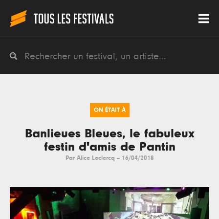
ON ÉTAIT À
Banlieues Bleues, le fabuleux
festin d'amis de Pantin
Par
Alice Leclercq
--
16/04/2018