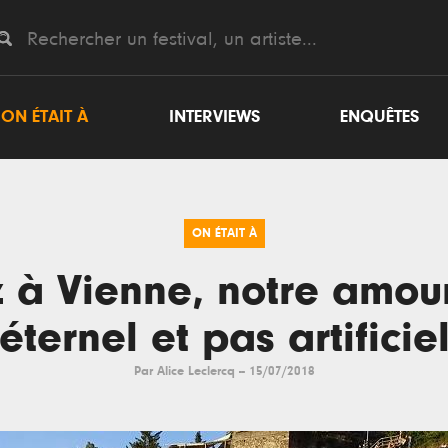
ON ÉTAIT À
INTERVIEWS
ENQUÊTES
ON ÉTAIT À
z à Vienne, notre amour
éternel et pas artificie
Par
Alice Leclercq
--
15/07/2018