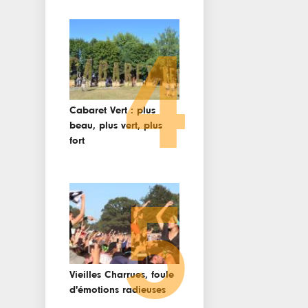
4
Cabaret Vert : plus
beau, plus vert, plus
fort
5
Vieilles Charrues, foule
d'émotions radieuses