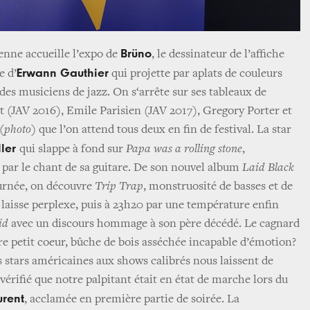
Brüno
ienne accueille l’expo de
, le dessinateur de l’affiche
Erwann Gauthier
e d’
qui projette par aplats de couleurs
 des musiciens de jazz. On s‘arrête sur ses tableaux de
 (JAV 2016), Emile Parisien (JAV 2017), Gregory Porter et
(photo)
que l’on attend tous deux en fin de festival. La star
ller
qui slappe à fond sur
Papa was a rolling stone
,
 par le chant de sa guitare. De son nouvel album
Laid Black
ournée, on découvre
Trip Trap
, monstruosité de basses et de
 laisse perplexe, puis à 23h20 par une température enfin
id
avec un discours hommage à son père décédé. Le cagnard
tre petit coeur, bûche de bois asséchée incapable d’émotion?
s stars américaines aux shows calibrés nous laissent de
érifié que notre palpitant était en état de marche lors du
urent
, acclamée en première partie de soirée. La