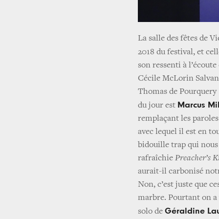
La salle des fêtes de V
2018 du festival, et cell
son ressenti à l’écoute
Cécile McLorin Salvant
Thomas de Pourquery
Marcus Mi
du jour est
remplaçant les paroles
avec lequel il est en t
bidouille trap qui nous
rafraîchie
Preacher’s K
aurait-il carbonisé no
Non, c’est juste que ce
marbre. Pourtant on a v
Géraldine La
solo de