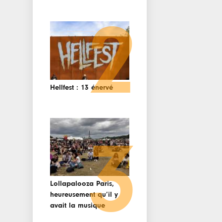
2
Hellfest : 13 énervé
3
Lollapalooza Paris,
heureusement qu’il y
avait la musique