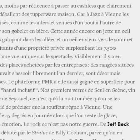
res, moins par réticence à passer au cashless que clairement
déballent des tupperware maison. Car à Jazz à Vienne les
sés, comme les allers et venues d’un bout à l’autre de
 son gobelet en bière. Cette année encore on jette un oeil
s galopant dans les allées et un oeil envieux vers le sommet
bitants d’une propriété privée surplombant les 7.500
d’une vue unique sur le spectacle. Visiblement il y a eu
es places achetées par les entreprises : des rangées situées
ouvait s’asseoir librement l’an dernier, sont désormais
ses. Le plateforme PMR a elle aussi gagné en superficie pour
 ”handi inclusif”. Nos premiers verres de Seul en Scène, vin
 de Seyssuel, ce n’est qu’à la nuit tombée qu’on se les
ié de préciser que la touffeur règne à Vienne. Une
de 45 degrés en journée alors que l’on reste de glace,
Jeff Beck
émotion. Le rock ce n’est pas notre guerre. De
l débute par le
Stratus
de Billy Cobham, parce qu’on en