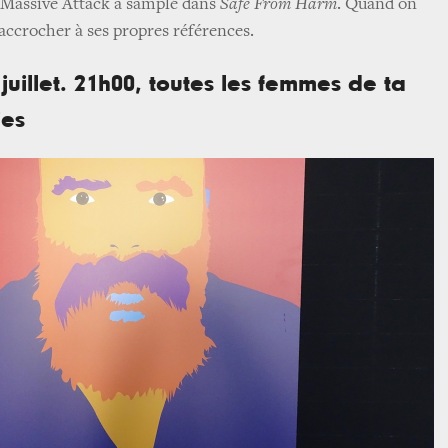
e Massive Attack a samplé dans
Safe From Harm
. Quand on
raccrocher à ses propres références.
 juillet. 21h00, toutes les femmes de ta
ies