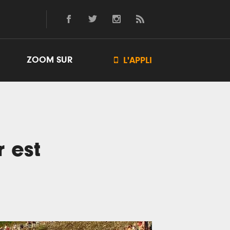
ZOOM SUR

L'APPLI
 est
l