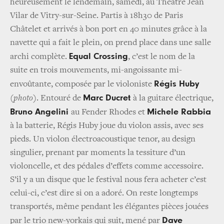
heureusement le lendemain, samedi, au Théâtre Jean
Vilar de Vitry-sur-Seine. Partis à 18h30 de Paris
Châtelet et arrivés à bon port en 40 minutes grâce à la
navette qui a fait le plein, on prend place dans une salle
Equal Crossing
archi complète.
, c’est le nom de la
suite en trois mouvements, mi-angoissante mi-
Régis Huby
envoûtante, composée par le violoniste
Marc Ducret
(
photo
). Entouré de
à la guitare électrique,
Bruno Angelini
Michele Rabbia
au Fender Rhodes et
à la batterie, Régis Huby joue du violon assis, avec ses
pieds. Un violon électroacoustique tenor, au design
singulier, prenant par moments la tessiture d’un
violoncelle, et des pédales d’effets comme accessoire.
S’il y a un disque que le festival nous fera acheter c’est
celui-ci, c’est dire si on a adoré. On reste longtemps
transportés, même pendant les élégantes pièces jouées
Dave
par le trio new-yorkais qui suit, mené par