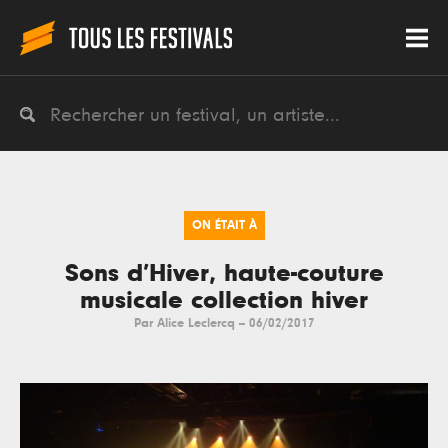
ON ÉTAIT À
Sons d’Hiver, haute-couture
musicale collection hiver
Par
Alice Leclercq
--
06/02/2017