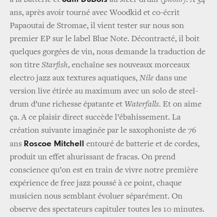
à la batterie et
au steel-drum (
photo
). A 34
ans, après avoir tourné avec Woodkid et co-écrit
Papaoutai de Stromae, il vient tester sur nous son
premier EP sur le label Blue Note. Décontracté, il boit
quelques gorgées de vin, nous demande la traduction de
son titre
Starfish
, enchaîne ses nouveaux morceaux
electro jazz aux textures aquatiques,
Nile
dans une
version live étirée au maximum avec un solo de steel-
drum d’une richesse épatante et
Waterfalls
. Et on aime
ça. A ce plaisir direct succède l’ébahissement. La
création suivante imaginée par le saxophoniste de 76
Roscoe Mitchell
ans
entouré de batterie et de cordes,
produit un effet ahurissant de fracas. On prend
conscience qu’on est en train de vivre notre première
expérience de free jazz poussé à ce point, chaque
musicien nous semblant évoluer séparément. On
observe des spectateurs capituler toutes les 10 minutes.