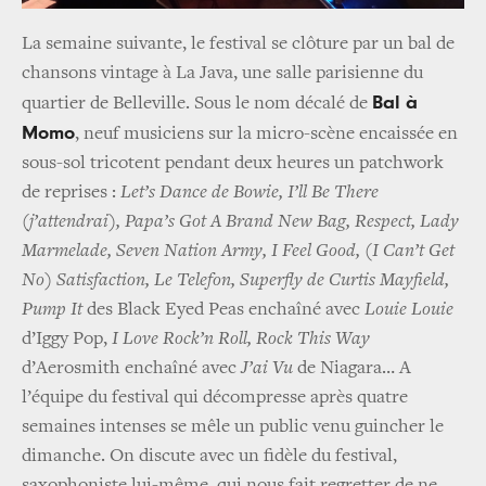
La semaine suivante, le festival se clôture par un bal de
chansons vintage à La Java, une salle parisienne du
Bal à
quartier de Belleville. Sous le nom décalé de
Momo
, neuf musiciens sur la micro-scène encaissée en
sous-sol tricotent pendant deux heures un patchwork
de reprises :
Let’s Dance de Bowie, I’ll Be There
(j’attendrai), Papa’s Got A Brand New Bag, Respect, Lady
Marmelade, Seven Nation Army, I Feel Good, (I Can’t Get
No) Satisfaction, Le Telefon, Superfly de Curtis Mayfield,
Pump It
des Black Eyed Peas enchaîné avec
Louie Louie
d’Iggy Pop,
I Love Rock’n Roll, Rock This Way
d’Aerosmith enchaîné avec
J’ai Vu
de Niagara… A
l’équipe du festival qui décompresse après quatre
semaines intenses se mêle un public venu guincher le
dimanche. On discute avec un fidèle du festival,