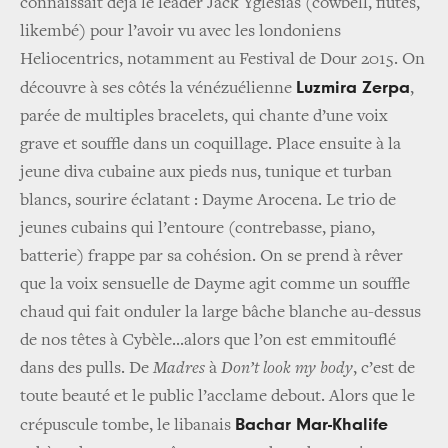
connaissait déjà le leader
Jack Yglesias
(cowbell, flûtes,
likembé) pour l’avoir vu avec les londoniens
Heliocentrics, notamment au Festival de Dour 2015. On
Luzmira Zerpa
découvre à ses côtés la vénézuélienne
,
parée de multiples bracelets, qui chante d’une voix
grave et souffle dans un coquillage. Place ensuite à la
jeune diva cubaine aux pieds nus, tunique et turban
blancs, sourire éclatant :
Dayme Arocena
. Le trio de
jeunes cubains qui l’entoure (contrebasse, piano,
batterie) frappe par sa cohésion. On se prend à rêver
que la voix sensuelle de Dayme agit comme un souffle
chaud qui fait onduler la large bâche blanche au-dessus
de nos têtes à Cybèle...alors que l’on est emmitouflé
dans des pulls. De
Madres
à
Don’t look my body
, c’est de
toute beauté et le public l’acclame debout. Alors que le
Bachar Mar-Khalife
crépuscule tombe, le libanais