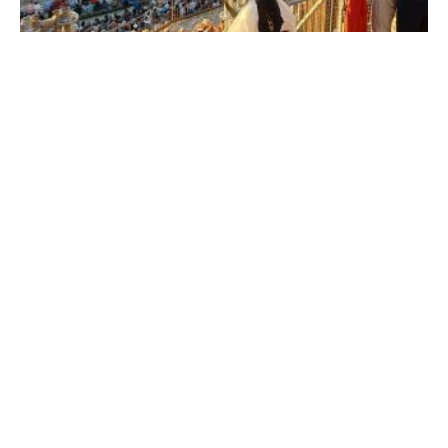
Selah Sue, Goran Bregović, Sampa
the Great : la 42e édition de Jazz à
Vienne est prête
Par
La Rédaction
--
22/03/2023
A PROPOS
CONTACT