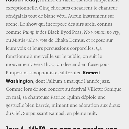
Faada Freddy
,
la mise en valeur est tout simplement
exceptionnelle. Cinq choristes encadrent le chanteur
sénégalais tout de blanc vêtu. Aucun instrument sur
scène. Le show qui incorpore des airs archi connus
comme
Pump it
des
Black Eyed Peas,
No woman no cry
,
ou
Murder she wrote
de
Chaka Demus, et repose sur
leurs voix et leurs percussions corporelles. Ça
fonctionne à merveille sur le public, on suit le
mouvement. Vers 1h00, on descend en fosse pour
Kamasi
l’imposant saxophoniste californien
Washington
, dont l’album a marqué l’année jazz.
Comme lors de son concert au festival Villette Sonique
en mai, sa chanteuse
Patrice Quinn
déploie une
gestuelle bien barrée, mimant une adoration aux dieux
du Ciel. Surpuissant Kamasi, en pleine nuit.