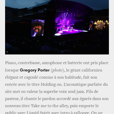
Piano, contrebasse, saxophone et batterie ont pris place
Gregory Porter
lorsque
(
photo
)
, le géant californien
élégant et cagoulé comme à son habitude, fait son
entrée avec le titre
Holding on
. L’acoustique parfaite du
site met en valeur la superbe voix soul jazz. Fils de
pasteur, il chante le pardon accordé aux égarés dans son
nouveau titre
Take me to the alley,
puis emporte le
public avec
Liquid Spirit
avec intro à rallonge. On ne