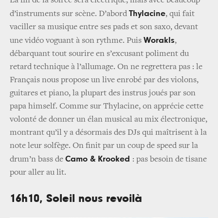
La fin de la soirée sera électrique, mais avec beaucoup
Thylacine
d’instruments sur scène. D’abord
, qui fait
vaciller sa musique entre ses pads et son saxo, devant
Worakls
une vidéo voguant à son rythme. Puis
,
débarquant tout sourire en s’excusant poliment du
retard technique à l’allumage. On ne regrettera pas : le
Français nous propose un live enrobé par des violons,
guitares et piano, la plupart des instrus joués par son
papa himself. Comme sur Thylacine, on apprécie cette
volonté de donner un élan musical au mix électronique,
montrant qu’il y a désormais des DJs qui maîtrisent à la
note leur solfège. On finit par un coup de speed sur la
Camo & Krooked
drum’n bass de
: pas besoin de tisane
pour aller au lit.
16h10, Soleil nous revoilà