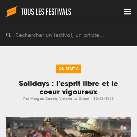
ON ÉTAIT À
Solidays : l’esprit libre et le
coeur vigoureux
Par
Morgan Canda
,
Victoria Le Guern
--
30/06/2015