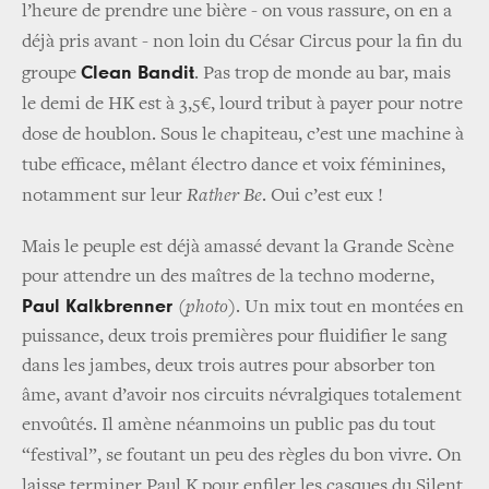
l’heure de prendre une bière - on vous rassure, on en a
déjà pris avant - non loin du César Circus pour la fin du
Clean Bandit
groupe
. Pas trop de monde au bar, mais
le demi de HK est à 3,5€, lourd tribut à payer pour notre
dose de houblon. Sous le chapiteau, c’est une machine à
tube efficace, mêlant électro dance et voix féminines,
notamment sur leur
Rather Be
. Oui c’est eux !
Mais le peuple est déjà amassé devant la Grande Scène
pour attendre un des maîtres de la techno moderne,
Paul Kalkbrenner
(
photo
). Un mix tout en montées en
puissance, deux trois premières pour fluidifier le sang
dans les jambes, deux trois autres pour absorber ton
âme, avant d’avoir nos circuits névralgiques totalement
envoûtés. Il amène néanmoins un public pas du tout
“festival”, se foutant un peu des règles du bon vivre.
On
laisse terminer Paul K pour enfiler les casques du Silent