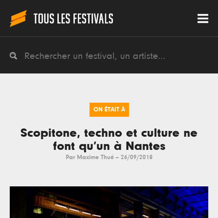
ON ÉTAIT À
Scopitone, techno et culture ne
font qu’un à Nantes
Par
Maxime Thué
--
26/09/2018