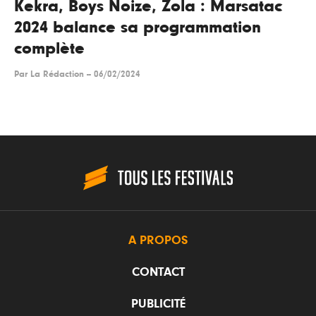
Kekra, Boys Noize, Zola : Marsatac
2024 balance sa programmation
complète
Par
La Rédaction
--
06/02/2024
A PROPOS
CONTACT
PUBLICITÉ