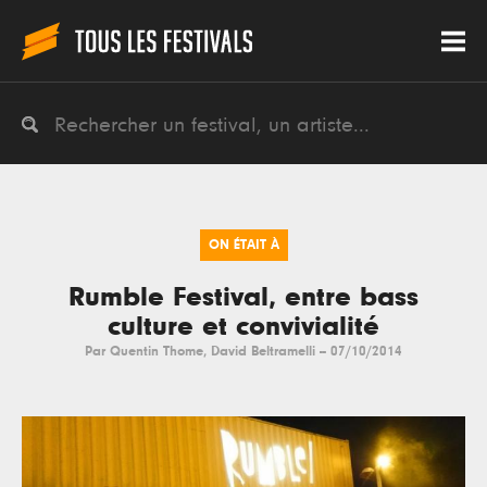
ON ÉTAIT À
Rumble Festival, entre bass
culture et convivialité
Par
Quentin Thome
,
David Beltramelli
--
07/10/2014