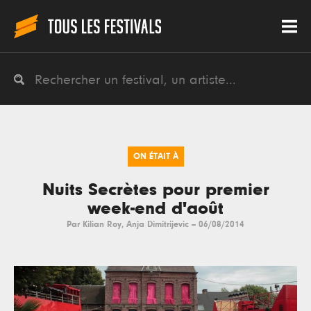
ON ÉTAIT À
Nuits Secrètes pour premier
week-end d'août
Par
Kilian Roy
,
Anja Dimitrijevic
--
06/08/2014