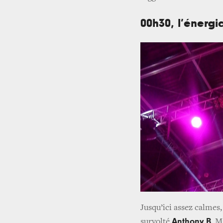
00h30, l’énerg
Jusqu’ici assez calmes, 
Anthony B
survolté
. M