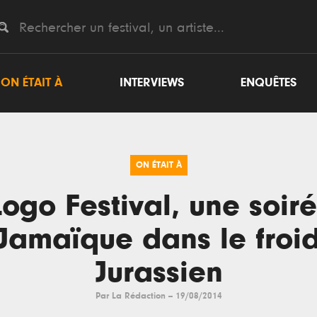
ON ÉTAIT À
INTERVIEWS
ENQUÊTES
ON ÉTAIT À
ogo Festival, une soir
Jamaïque dans le froi
Jurassien
Par
La Rédaction
--
19/08/2014