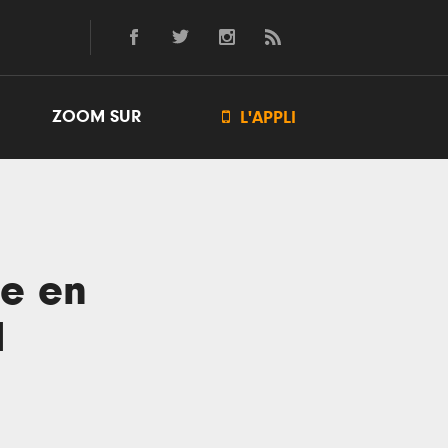
ZOOM SUR

L'APPLI
ée en
d