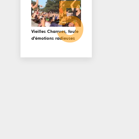
5
Vieilles Charrues, foule
d'émotions radieuses