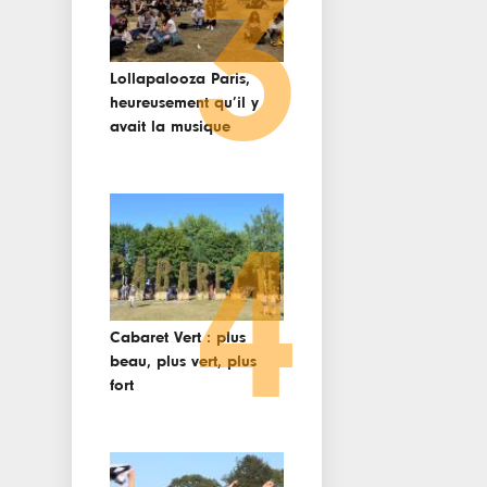
3
Lollapalooza Paris,
heureusement qu’il y
avait la musique
4
Cabaret Vert : plus
beau, plus vert, plus
fort