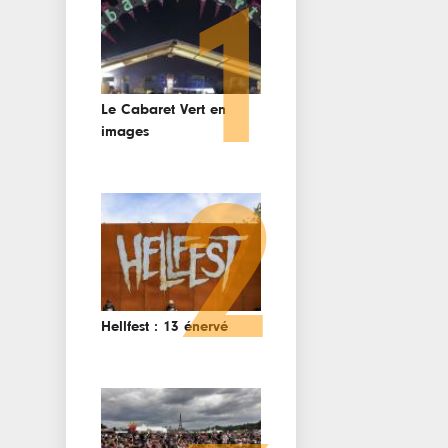
1
Le Cabaret Vert en
images
2
Hellfest : 13 énervé