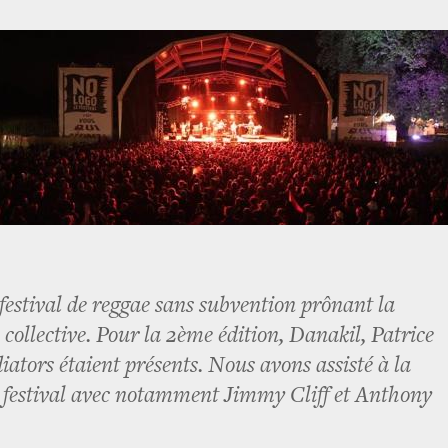
festival de reggae sans subvention prônant la
 collective. Pour la 2ème édition, Danakil, Patrice
iators étaient présents. Nous avons assisté à la
 festival avec notamment Jimmy Cliff et Anthony