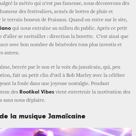
malgré la météo qui n’est pas fameuse, nous découvrons dès
humeur des festivaliers, armés de bottes de pluie et
r le terrain boueux de Fraisans. Quand on entre sur le site,
ciano
qui nous entraîne au milieu du public. Après ce petit
 d’aller se ravitailler : direction la buvette. C’est ainsi que
nce avec bon nombre de bénévoles tous plus investis et
es autres.
lme, bercée par le son et la voix du jamaïcain, qui, peu
ation, fait un petit clin d’œil à Bob Marley avec la célèbre
geant la foule dans une joyeuse nostalgie. Pendant
Rootikal Vibes
ystem des
vient entretenir la motivation des
as sans nous déplaire.
 de la musique Jamaïcaine