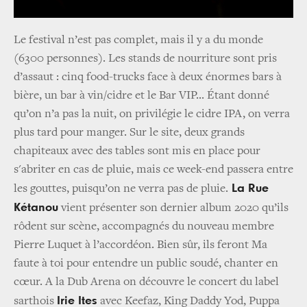
Le festival n’est pas complet, mais il y a du monde
(6300 personnes). Les stands de nourriture sont pris
d’assaut : cinq food-trucks face à deux énormes bars à
bière, un bar à vin/cidre et le Bar VIP... Étant donné
qu’on n’a pas la nuit, on privilégie le cidre IPA, on verra
plus tard pour manger. Sur le site, deux grands
chapiteaux avec des tables sont mis en place pour
s'abriter en cas de pluie, mais ce week-end passera entre
La Rue
les gouttes, puisqu’on ne verra pas de pluie.
Kétanou
vient présenter son dernier album
2020 qu’ils
rôdent sur scène, accompagnés du nouveau membre
Pierre Luquet à l’accordéon. Bien sûr, ils feront Ma
faute à toi pour entendre un public soudé, chanter en
cœur. A la Dub Arena on découvre le concert du label
Irie Ites
sarthois
avec Keefaz, King Daddy Yod, Puppa