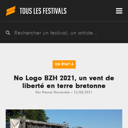
ON ÉTAIT À
No Logo BZH 2021, un vent de
liberté en terre bretonne
Par
Pierrot Navarrete
--
22/08/2021