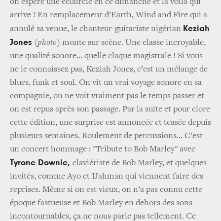
on espère une éclaircie en ce dimanche et la voilà qui
arrive ! En remplacement d’Earth, Wind and Fire qui a
Keziah
annulé sa venue, le chanteur-guitariste nigérian
Jones
(photo)
monte sur scène. Une classe incroyable,
une qualité sonore... quelle claque magistrale ! Si vous
ne le connaissez pas, Keziah Jones, c’est un mélange de
blues, funk et soul. On vit un vrai voyage sonore en sa
compagnie, on ne voit vraiment pas le temps passer et
on est repus après son passage. Par la suite et pour clore
cette édition, une surprise est annoncée et teasée depuis
plusieurs semaines. Roulement de percussions... C’est
un concert hommage : "Tribute to Bob Marley" avec
Tyrone Downie,
claviériste de Bob Marley, et quelques
invités, comme Ayo et IJahman qui viennent faire des
reprises. Même si on est vieux, on n’a pas connu cette
époque fastueuse et Bob Marley en dehors des sons
incontournables, ça ne nous parle pas tellement. Ce