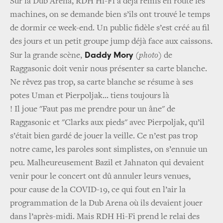
Sur la Dub Arena, RDH Hi-Fi a déjà remis en route les
machines, on se demande bien s’ils ont trouvé le temps
de dormir ce week-end. Un public fidèle s’est créé au fil
des jours et un petit groupe jump déjà face aux caissons.
Daddy Mory
Sur la grande scène,
(photo)
de
Raggasonic doit venir nous présenter sa carte blanche.
Ne rêvez pas trop, sa carte blanche se résume à ses
potes Uman et Pierpoljak... tiens toujours là
! Il joue "Faut pas me prendre pour un âne" de
Raggasonic et "Clarks aux pieds" avec Pierpoljak, qu’il
s’était bien gardé de jouer la veille. Ce n’est pas trop
notre came, les paroles sont simplistes, on s’ennuie un
peu. Malheureusement Bazil et Jahnaton qui devaient
venir pour le concert ont dû annuler leurs venues,
pour cause de la COVID-19, ce qui fout en l’air la
programmation de la Dub Arena où ils devaient jouer
dans l’après-midi. Mais RDH Hi-Fi prend le relai des