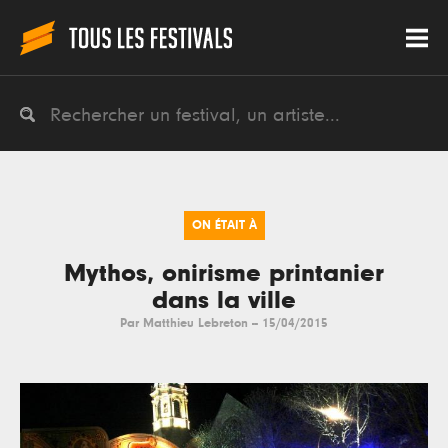
ON ÉTAIT À
Mythos, onirisme printanier
dans la ville
Par
Matthieu Lebreton
--
15/04/2015