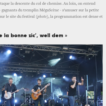
ttaque la descente du col de chemise. Au loin, on entend
- gagnants du tremplin MégaScène - s’amuser sur la petite
ur le site du festival
(photo)
, la programmation est dense et
de la bonne zic’, well dem »