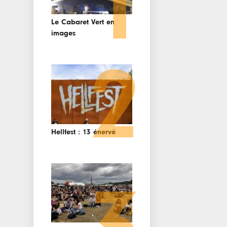
1
Le Cabaret Vert en
images
2
Hellfest : 13 énervé