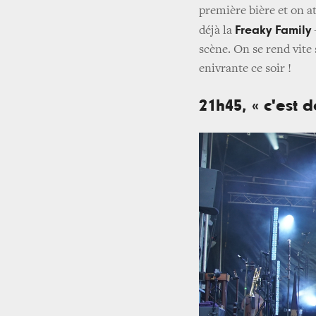
première bière et on a
Freaky Family
déjà la
scène. On se rend vite s
enivrante ce soir !
21h45, « c'est 