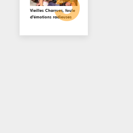
5
Vieilles Charrues, foule
d'émotions radieuses