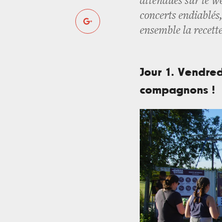
attendues sur le we
concerts endiablés
ensemble la recette
Jour 1. Vendredi
compagnons !