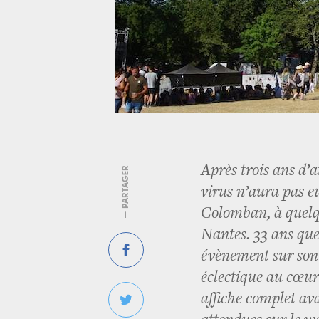
Après trois ans d’a
— PARTAGER
virus n’aura pas e
Colomban, à quelq
Nantes. 33 ans que
évènement sur son
éclectique au cœur 
affiche complet av