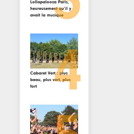
3
Lollapalooza Paris,
heureusement qu’il y
avait la musique
4
Cabaret Vert : plus
beau, plus vert, plus
fort