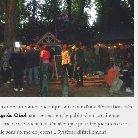
dans une ambiance bucolique, au coeur d’une décoration très
Agnès Obel
, sur scène, tient le public dans un silence
atesse de sa voix suave. On s’éclipse pour troquer nos euros
le sous forme de jetons… Système difficilement