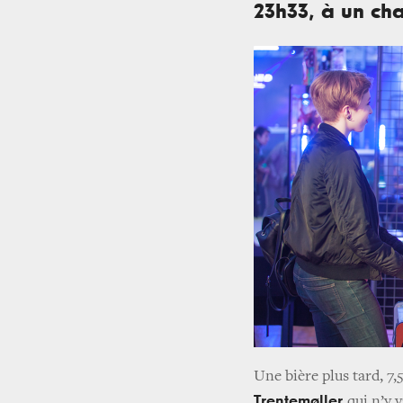
23h33, à un ch
Une bière plus tard, 7
Trentemøller
qui n’y 