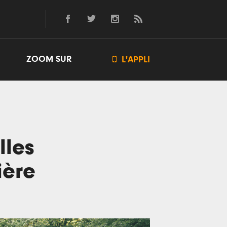
ZOOM SUR

L'APPLI
lles
ière