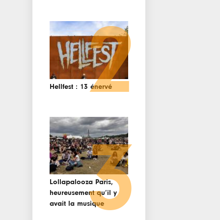
2
Hellfest : 13 énervé
3
Lollapalooza Paris,
heureusement qu’il y
avait la musique