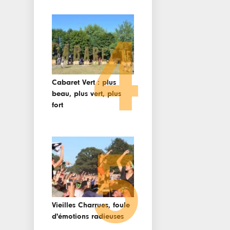
4
Cabaret Vert : plus
beau, plus vert, plus
fort
5
Vieilles Charrues, foule
d'émotions radieuses