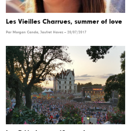
Les Vieilles Charrues, summer of love
Par
Morgan Canda, Jaufret Havez
--
20/07/2017