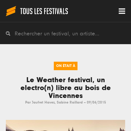
ON ÉTAIT À
Le Weather festival, un
electro(n) libre au bois de
Vincennes
Par
Jaufret Havez
,
Sabine Raillard
--
09/06/2015