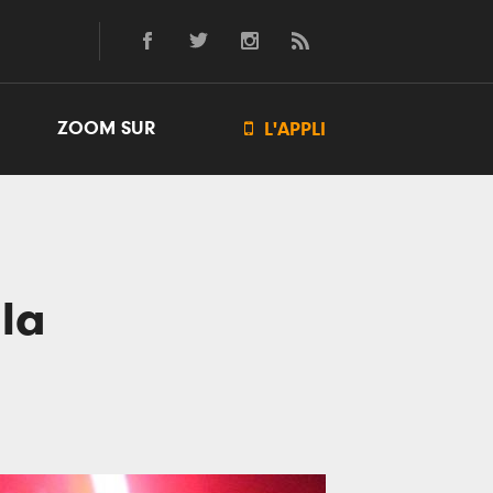
ZOOM SUR

L'APPLI
la