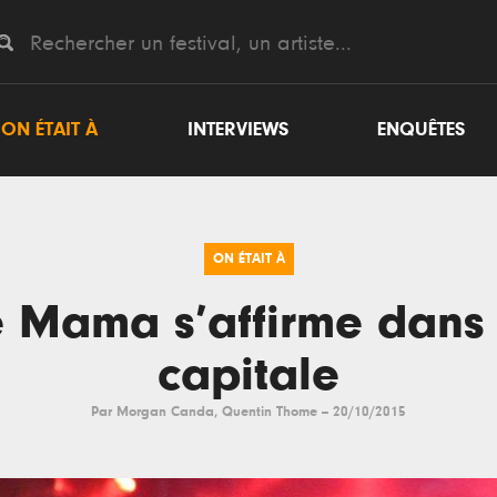
ON ÉTAIT À
INTERVIEWS
ENQUÊTES
ON ÉTAIT À
e Mama s’affirme dans 
capitale
Par
Morgan Canda
,
Quentin Thome
--
20/10/2015