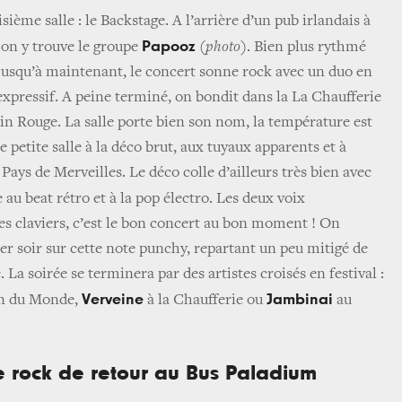
sième salle : le Backstage. A l’arrière d’un pub irlandais à
Papooz
on y trouve le groupe
(photo)
. Bien plus rythmé
 jusqu’à maintenant, le concert sonne rock avec un duo en
expressif. A peine terminé, on bondit dans la La Chaufferie
n Rouge. La salle porte bien son nom, la température est
e petite salle à la déco brut, aux tuyaux apparents et à
Pays de Merveilles. Le déco colle d’ailleurs très bien avec
e au beat rétro et à la pop électro. Les deux voix
es claviers, c’est le bon concert au bon moment ! On
r soir sur cette note punchy, repartant un peu mitigé de
 La soirée se terminera par des artistes croisés en festival :
Verveine
Jambinai
n du Monde,
à la Chaufferie ou
au
le rock de retour au Bus Paladium