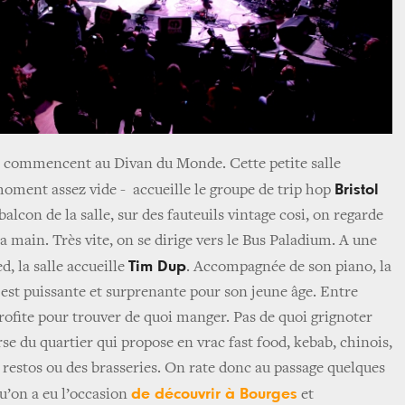
 commencent au Divan du Monde. Cette petite salle
Bristol
moment assez vide - accueille le groupe de trip hop
e balcon de la salle, sur des fauteuils vintage cosi, on regarde
la main. Très vite, on se dirige vers le Bus Paladium. A une
Tim Dup
d, la salle accueille
. Accompagnée de son piano, la
 est puissante et surprenante pour son jeune âge. Entre
rofite pour trouver de quoi manger. Pas de quoi grignoter
erse du quartier qui propose en vrac fast food, kebab, chinois,
restos ou des brasseries. On rate donc au passage quelques
de découvrir à Bourges
u’on a eu l’occasion
et