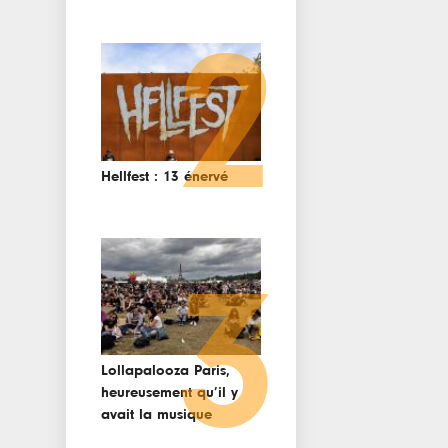
2
Hellfest : 13 énervé
3
Lollapalooza Paris,
heureusement qu’il y
avait la musique