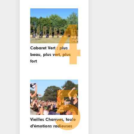
4
Cabaret Vert : plus
beau, plus vert, plus
fort
5
Vieilles Charrues, foule
d'émotions radieuses