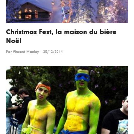
Christmas Fest, la maison du bière
Noël
Par
Vincent Maniey
--
25/12/2014