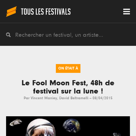
ON ÉTAIT À
Le Fool Moon Fest, 48h de
festival sur la lune !
Par
Vincent Maniey
,
David Beltramelli
--
08/04/2015