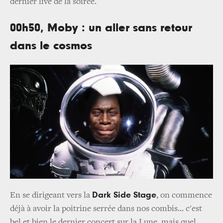
dernier live de la soirée.
00h50, Moby : un aller sans retour
dans le cosmos
Dark Side Stage
En se dirigeant vers
la
, on commence
déjà à avoir la poitrine serrée dans nos combis... c'est
bel et bien le dernier concert sur la Lune, mais quel