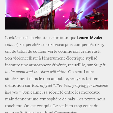
Laura Mvula
Lookée aussi, la chanteuse britannique
(
photo
) est perchée sur des escarpins compensés de 15
cm de talon de couleur verte comme son crâne rasé.
Son violoncelliste à l’instrument électrique stylisé
instaure une atmosphère éthérée, recueillie, sur
Sing it
to the moon
and
the stars will shine
. On sent Laura
sincèrement dans le don au public, ses yeux brillent
d’émotion sur
Kiss my feet “I”ve been praying for someone
like you”
. Son calme, sa sobriété entre les morceaux
maintiennent une atmosphère de paix. Ses textes nous
touchent. On est conquis. Le set bien trop court du
coup se finit sur le rythmé
Greengarden
.