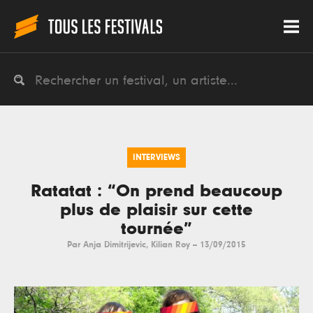
INTERVIEWS
Ratatat : “On prend beaucoup
plus de plaisir sur cette
tournée”
Par
Anja Dimitrijevic
,
Kilian Roy
--
13/09/2015