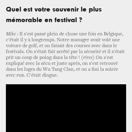
Quel est votre souvenir le plus
mémorable en festival ?
Mike
: Il s'est passé plein de chose une fois en Belgique,
c'était il y à longtemps. Notre manager avait volé une
voiture de golf, et on faisait des courses avec dans le
festivals. On s'était fait arrêté par la sécurité et il s'était
prit un coup de poing dans la tête ! (
rires
) On s'est
expliqué avec la sécu et juste après, on s'est retrouvé
dans les loges du Wu Tang Clan, et on a fini la soirée
avec eux. C'était dingue.