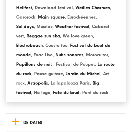
Hellfest
,
Download festival
,
Vieilles Charrues
,
Garorock
,
Main square
,
Eurockéennes
,
Solidays
,
Musilac
,
Weather festival
,
Cabaret
vert
,
Reggae sun ska
,
We love green
,
Electrobeach
,
Couvre feu
,
Festival du bout du
monde
,
Fnac Live
,
Nuits sonores
,
Motocultor
,
Papillons de nuit
,
Festival de Poupet
,
La route
du rock
,
Pause guitare
,
Jardin du Michel
,
Art
rock
,
Astropolis
,
Lollapalooza Paris
,
Big
festival
,
No logo
,
Fête du bruit
,
Pont du rock
+
DE DATES