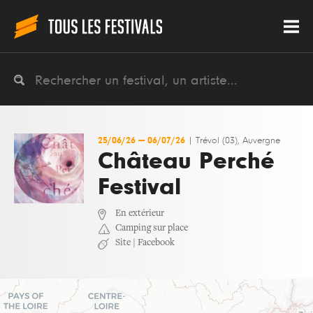
25/06/26
—
06/07/26
|
Trévol (03), Auvergne
Château Perché
Festival
En extérieur
Camping sur place
Site
|
Facebook