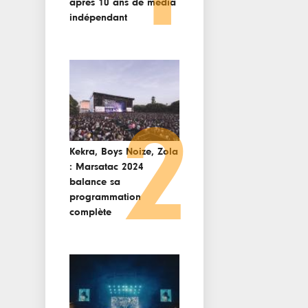
après 10 ans de media
indépendant
2
Kekra, Boys Noize, Zola
: Marsatac 2024
balance sa
programmation
complète