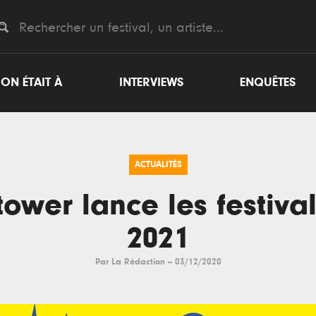
ON ÉTAIT À
INTERVIEWS
ENQUÊTES
ACTUALITÉS
ower lance les festiva
2021
Par
La Rédaction
--
03/12/2020