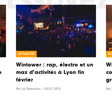
ACTUALITÉS
AC
Wintower : rap, électro et un
Wi
p
max d'activités à Lyon fin
co
février
gr
Par
La Rédaction
--
30/01/2023
Par