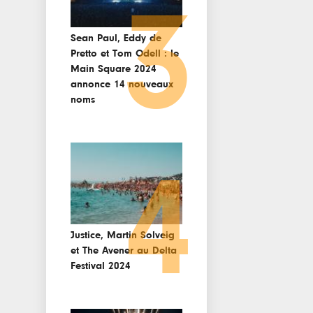
3
Sean Paul, Eddy de
Pretto et Tom Odell : le
Main Square 2024
annonce 14 nouveaux
noms
4
Justice, Martin Solveig
et The Avener au Delta
Festival 2024