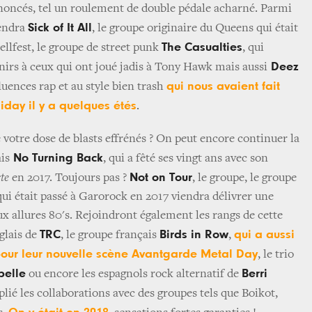
noncés, tel un roulement de double pédale acharné. Parmi
Sick of It All
iendra
, le groupe originaire du Queens qui était
The Casualties
ellfest, le groupe de street punk
, qui
Deez
nirs à ceux qui ont joué jadis à Tony Hawk mais aussi
qui nous avaient fait
fluences rap et au style bien trash
iday il y a quelques étés
.
 votre dose de blasts effrénés ? On peut encore continuer la
No Turning Back
ais
, qui a fêté ses vingt ans avec son
Not on Tour
te
en 2017. Toujours pas ?
, le groupe, le groupe
qui était passé à Garorock en 2017 viendra délivrer une
ux allures 80's. Rejoindront également les rangs de cette
TRC
Birds in Row
qui a aussi
glais de
, le groupe français
,
pour leur nouvelle scène Avantgarde Metal Day
, le trio
belle
Berri
ou encore les espagnols rock alternatif de
plié les collaborations avec des groupes tels que Boikot,