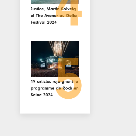
4
Justice, Martin Solveig
et The Avener au Delta
Festival 2024
5
19 artistes rejoignent le
programme de Rock en
Seine 2024