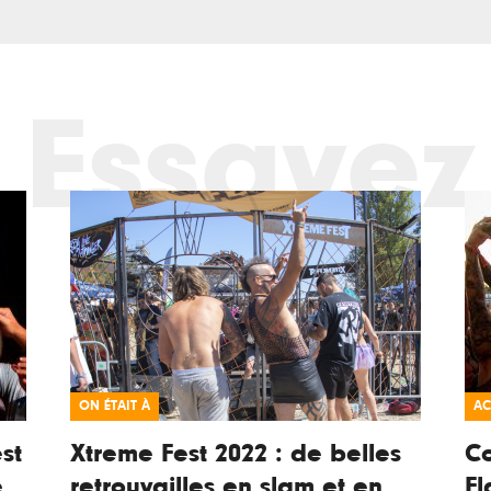
Essayez
ON ÉTAIT À
AC
st
Xtreme Fest 2022 : de belles
Co
e
retrouvailles en slam et en
Fl