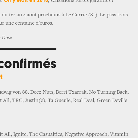
On y était en 2018
s.
, sensations fortes garanties !
a du 1er au 4 août prochains à Le Garric (81). Le pass trois
ur une centaine d'euros.
o Dose
 confirmés
t
udwig von 88, Deez Nuts, Berri Txarrak, No Turning Back,
 All, TRC, Justin(e), Ta Gueule, Real Deal, Green Devil's
It All, Ignite, The Casualties, Negative Approach, Vitamin