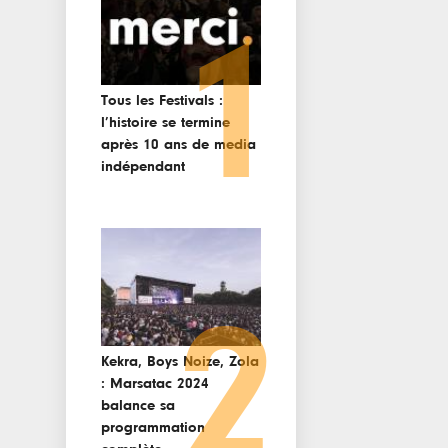
1
Tous les Festivals :
l’histoire se termine
après 10 ans de media
indépendant
2
Kekra, Boys Noize, Zola
: Marsatac 2024
balance sa
programmation