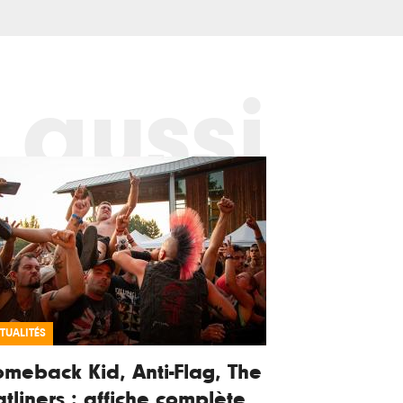
 aussi
TUALITÉS
meback Kid, Anti-Flag, The
atliners : affiche complète