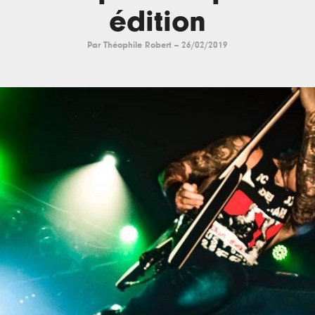
édition
Par
Théophile Robert
--
26/02/2019