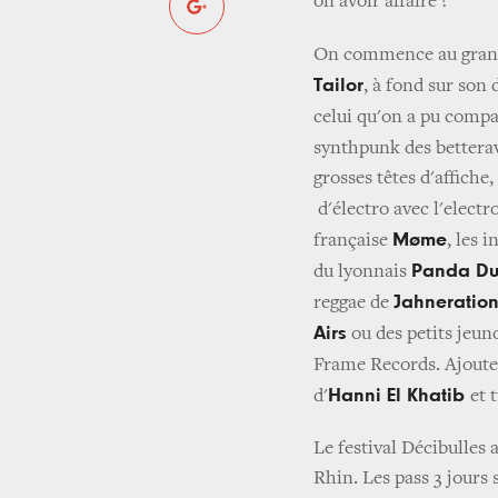
on avoir affaire ?
On commence au grand
Tailor
, à fond sur son
celui qu'on a pu compa
synthpunk des betterav
grosses têtes d'affiche,
d'électro avec l'elect
Møme
française
, les 
Panda D
du lyonnais
Jahneratio
reggae de
Airs
ou des petits jeun
Frame Records. Ajoute 
Hanni El Khatib
d'
et 
Le festival Décibulles 
Rhin. Les pass 3 jours 