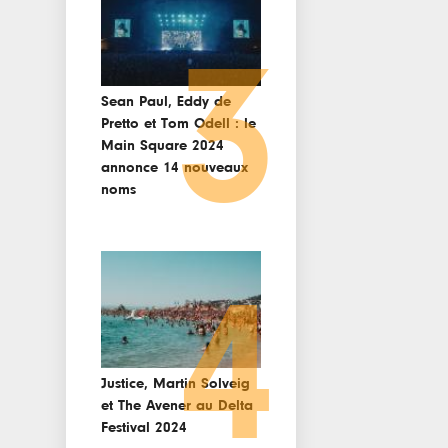
3
Sean Paul, Eddy de
Pretto et Tom Odell : le
Main Square 2024
annonce 14 nouveaux
noms
4
Justice, Martin Solveig
et The Avener au Delta
Festival 2024