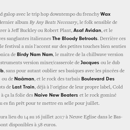
Wax
 galop avec le trip hop downtempo du frenchy
 dernier album
By Any Beats Necessary
, le folk sensible de
Asaf Avidan
rer à Jeff Buckley ou Robert Plant,
, et le
The Bloody Betroots
es sanglantes italiennes
. Derrière ces
 le festival a mis l'accent sur des petites touches bien senties
Birdy Nam Nam
ronica de
, le maître de la chillwave version
Jacques
instruments version mixer/casserole de
ou le dub
ub
, sans pour autant oublier ses basiques avec les pincées de
n
Naâman
Boulevard Des
ou de
, et le rock des tarbais
Last Train
ots de
, déjà à l'origine de leur propre label, Cold
Naive New Beaters
à ça la folie des
et le rock gominé
tu es fin prêt pour te mettre en selle pour juillet.
aura lieu du 14 au 16 juillet 2017 à Neuve Eglise dans le Bas-
sont disponibles à 58 euros.