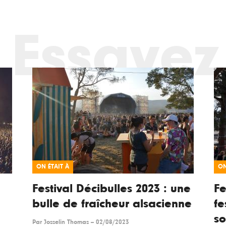
Essayez
ON ÉTAIT À
ON
Festival Décibulles 2023 : une
Fe
bulle de fraîcheur alsacienne
fe
so
Par
Josselin Thomas
--
02/08/2023