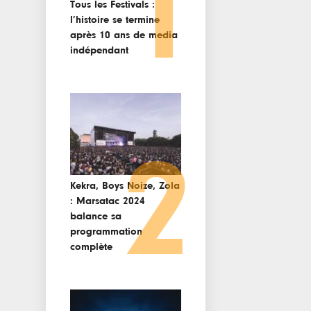
1
Tous les Festivals :
l’histoire se termine
après 10 ans de media
indépendant
2
Kekra, Boys Noize, Zola
: Marsatac 2024
balance sa
programmation
complète