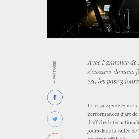
Avec l'annonce de
— PARTAGER
s'assurer de nous 
est, les pass 3 jou
Pour sa 24ème édition,
performances d'art de ru
d'affiche international
jours dans la vallée de 