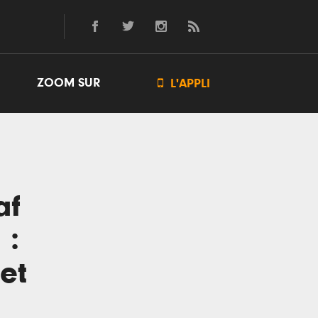
ZOOM SUR

L'APPLI
af
 :
et