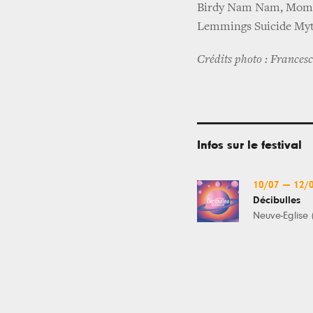
Birdy Nam Nam, Mome, 
Lemmings Suicide Myth
Crédits photo : Frances
Infos sur le festival
10/07
—
12/
Décibulles
Neuve-Église 