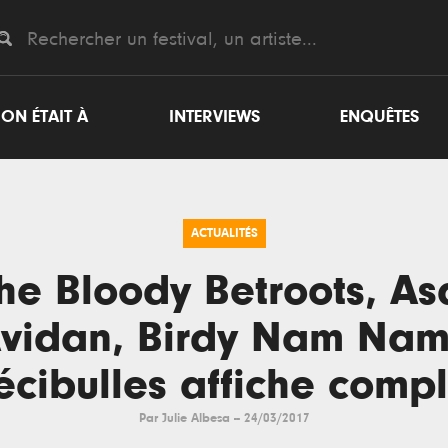
ON ÉTAIT À
INTERVIEWS
ENQUÊTES
ACTUALITÉS
he Bloody Betroots, As
vidan, Birdy Nam Nam
écibulles affiche compl
Par
Julie Albesa
--
24/03/2017