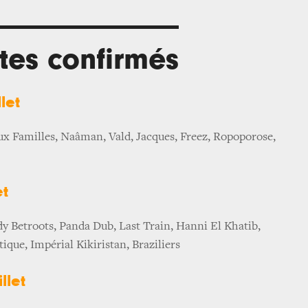
stes confirmés
let
ux Familles, Naâman, Vald, Jacques, Freez, Ropoporose,
et
y Betroots, Panda Dub, Last Train, Hanni El Khatib,
que, Impérial Kikiristan, Braziliers
llet