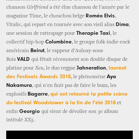
chanson
Girlfriend
a été élue chanson de l'année par le
Roméo Elvis
magazine Time, le chouchou belge
,
Dima
Vitalic, qui repart en tournée avec son vieil alias
,
Therapie Taxi
une session de rattrapage pour
, le
Columbine
collectif hip-hop
, le groupe folk-indie-rock
Beirut
américain
, le rappeur d'Aulnay-sous-
VALD
Bois
qui fêtait récemment son double disque de
Jahneration
lauréat
platine pour
Xeu
, le duo reggae
,
des Festivals Awards 2018
Aya
, le phénomène
Nakamura
, qui n'en finit pas de faire le buzz, les
Bagarre
qui ont retourné la petite scène
explosifs
,
du festival Woodstower à la fin de l'été 2018
et
Georgio
enfin
qui vient de dévoiler son 3e album
intitulé
XX5
.