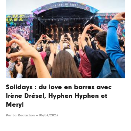
Solidays : du love en barres avec
Irène Drésel, Hyphen Hyphen et
Meryl
Par
La Rédaction
--
05/04/2023