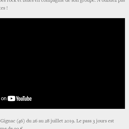
bes rock et blues en compagnie de son groupe. N'oubliez pas
es !
 Gignac (46) du 26 au 28 juillet 2019. Le pass 3 jours est