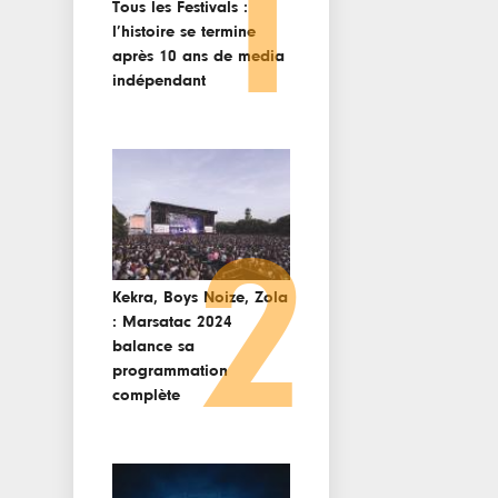
1
Tous les Festivals :
l’histoire se termine
après 10 ans de media
indépendant
2
Kekra, Boys Noize, Zola
: Marsatac 2024
balance sa
programmation
complète