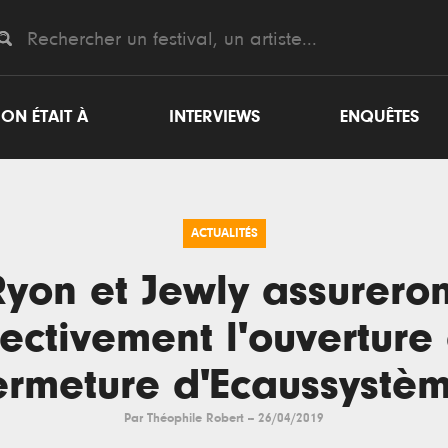
ON ÉTAIT À
INTERVIEWS
ENQUÊTES
ACTUALITÉS
Ryon et Jewly assureron
ectivement l'ouverture 
ermeture d'Ecaussystè
Par
Théophile Robert
--
26/04/2019