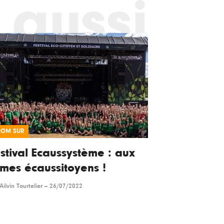
 aussi
OOM SUR
stival Ecaussystème : aux
mes écaussitoyens !
Ailvin Tourtelier
--
26/07/2022