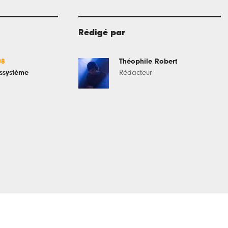
Rédigé par
08
Théophile Robert
ussystème
Rédacteur