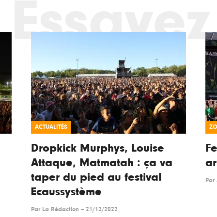
Essayez
ACTUALITÉS
Z
Dropkick Murphys, Louise
Fe
Attaque, Matmatah : ça va
ar
taper du pied au festival
Par
Ecaussystème
Par
La Rédaction
--
21/12/2022