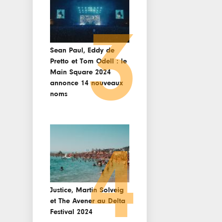
3
Sean Paul, Eddy de
Pretto et Tom Odell : le
Main Square 2024
annonce 14 nouveaux
noms
4
Justice, Martin Solveig
et The Avener au Delta
Festival 2024