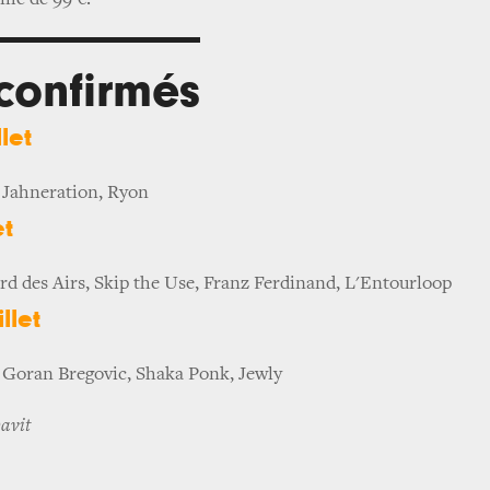
me de 99 €.
 confirmés
let
, Jahneration, Ryon
et
rd des Airs, Skip the Use, Franz Ferdinand, L'Entourloop
llet
Goran Bregovic, Shaka Ponk, Jewly
Davit