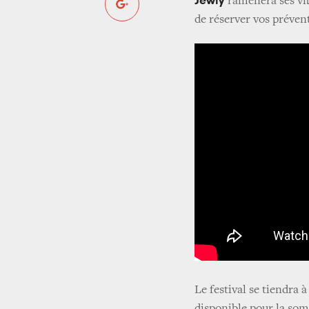
Jewly
ramènera ses vi
de réserver vos prévent
Le festival se tiendra à