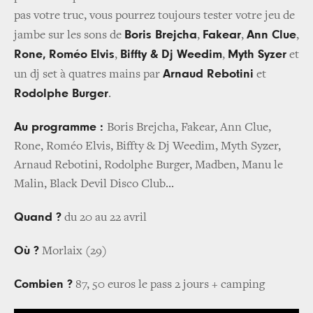
pas votre truc, vous pourrez toujours tester votre jeu de
Boris Brejcha
Fakear
Ann Clue
jambe sur les sons de
,
,
,
Rone,
Roméo Elvis
Biffty & Dj Weedim
Myth Syzer
,
,
et
Arnaud Rebotini
un dj set à quatres mains par
et
Rodolphe Burger
.
Au programme :
Boris Brejcha, Fakear, Ann Clue,
Rone, Roméo Elvis, Biffty & Dj Weedim, Myth Syzer,
Arnaud Rebotini, Rodolphe Burger, Madben, Manu le
Malin, Black Devil Disco Club...
Quand ?
du 20 au 22 avril
Où ?
Morlaix (29)
Combien ?
87, 50 euros le pass 2 jours + camping