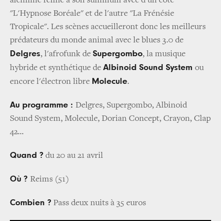
alchimie féline à son summum avec d'un côté
"L'Hypnose Boréale" et de l'autre "La Frénésie
Tropicale". Les scènes accueilleront donc les meilleurs
prédateurs du monde animal avec le blues 3.0 de
Delgres
Supergombo
, l'afrofunk de
, la musique
Albinoid Sound System
hybride et synthétique de
ou
Molecule
encore l'électron libre
.
Au programme :
Delgres, Supergombo, Albinoid
Sound System, Molecule, Dorian Concept, Crayon, Clap
42...
Quand ?
du 20 au 21 avril
Où ?
Reims (51)
Combien ?
Pass deux nuits à 35 euros