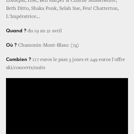
Lomepal, Lost, Ben Harper & Charlie Musselwhite,
Beth Ditto, Shaka Ponk, Selah Sue, Feu! Chatterton,
L'Impératrice...
Quand ?
du 19 au 21 avril
Où ?
Chamonix-Mont-Blanc (74)
Combien ?
117 euros le pass 3 jours et 249 euros l'offre
ski/concerts/nuits