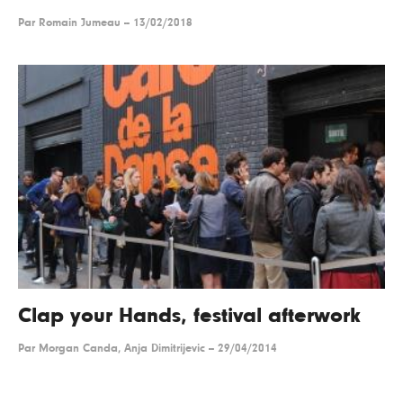
Par
Romain Jumeau
--
13/02/2018
Clap your Hands, festival afterwork
Par
Morgan Canda, Anja Dimitrijevic
--
29/04/2014