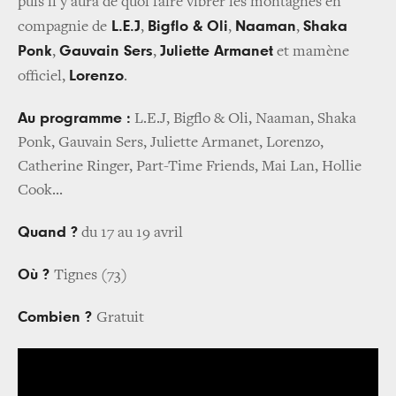
puis il y'aura de quoi faire vibrer les montagnes en
L.E.J
Bigflo & Oli
Naaman
Shaka
compagnie de
,
,
,
Ponk
Gauvain Sers
Juliette Armanet
,
,
et mamène
Lorenzo
officiel,
.
Au programme :
L.E.J, Bigflo & Oli, Naaman, Shaka
Ponk, Gauvain Sers, Juliette Armanet, Lorenzo,
Catherine Ringer, Part-Time Friends, Mai Lan, Hollie
Cook...
Quand ?
du 17 au 19 avril
Où ?
Tignes (73)
Combien ?
Gratuit