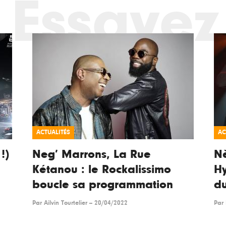
Essayez
ACTUALITÉS
AC
!)
Neg’ Marrons, La Rue
N
Kétanou : le Rockalissimo
Hy
boucle sa programmation
du
Par
Ailvin Tourtelier
--
20/04/2022
Par