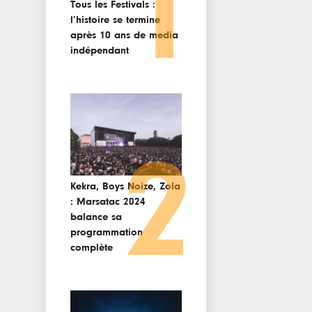
1
Tous les Festivals :
l’histoire se termine
après 10 ans de media
indépendant
2
Kekra, Boys Noize, Zola
: Marsatac 2024
balance sa
programmation
complète