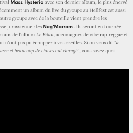
Mass Hysteria
tival
avec son dernier album, le plus énervé
récemment un album du live du groupe au Hellfest est aussi
 autre groupe avec de la bouteille vient prendre les
Nèg'Marrons
se jurassienne : les
. Ils seront en tournée
20 ans de l'album
Le Bilan
, accomagnés de vibe rap-reggae et
ui n'ont pas pu échapper à vos oreilles. Si on vous dit "
le
passe et beaucoup de choses ont changé
", vous savez quoi