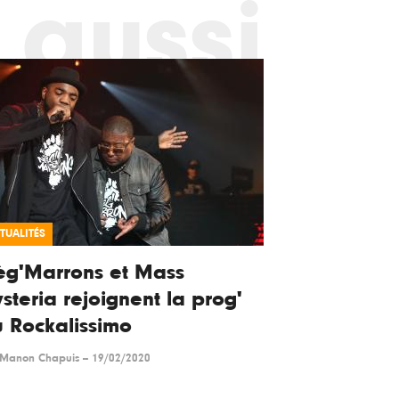
 aussi
TUALITÉS
èg'Marrons et Mass
steria rejoignent la prog'
 Rockalissimo
Manon Chapuis
--
19/02/2020