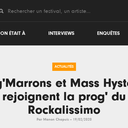
ON ÉTAIT À
INTERVIEWS
ENQUÊTES
ACTUALITÉS
'Marrons et Mass Hyst
rejoignent la prog' du
Rockalissimo
Par
Manon Chapuis
--
19/02/2020