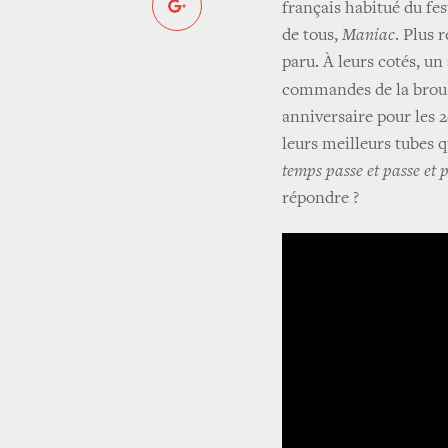
français habitué du fes
de tous,
Maniac
. Plus 
paru. À leurs cotés, un
commandes de la brous
anniversaire pour les 
leurs meilleurs tubes q
temps passe et passe et 
répondre ?