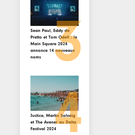
3
Sean Paul, Eddy de
Pretto et Tom Odell : le
Main Square 2024
annonce 14 nouveaux
noms
4
Justice, Martin Solveig
et The Avener au Delta
Festival 2024