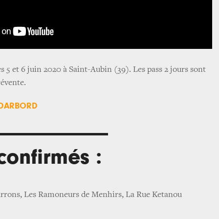
es 5 et 6 juin 2020 à Saint-Aubin (39). Les pass 2 jours sont
révente.
 DARBORD
 confirmés :
arrons, Les Ramoneurs de Menhirs, La Rue Ketanou