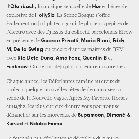
Ofenbach,
Her
d'
la musique sensuelle de
et l'énergie
HollySiz
explosive de
. La Scène Bosque s'offre
également un joli plateau garni de plusieurs pépites de
l'électro avec des Dj issus du collectif barcelonais Elrow
George Privatti
Mario Biani
Eddy
en présence de
,
,
M
De la Swing
,
ou encore d'autres maîtres du BPM
Rio Dela Duna
Arno Fonz
Quentin B
avec
,
,
et
Funknow
. On ne sait déjà plus où tendre nos oreilles.
Chaque année, les Déferlantes ramène au creux du
rouleau quelques nouvelles têtes de demain avec sa
scène de la Nouvelle Vague. Après My Favorite Horses
et Baghz, les plus curieux d'entre vous pourront se
Supamoon
Dimoné &
déhancher sur les morceaux de
,
Kursed
Ndobo Emma
et
.
Le festival Les Déferlantes se déroulera du 7 au 10