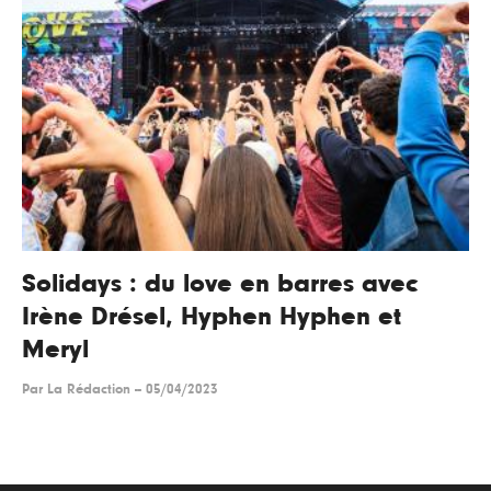
Solidays : du love en barres avec
Irène Drésel, Hyphen Hyphen et
Meryl
Par
La Rédaction
--
05/04/2023