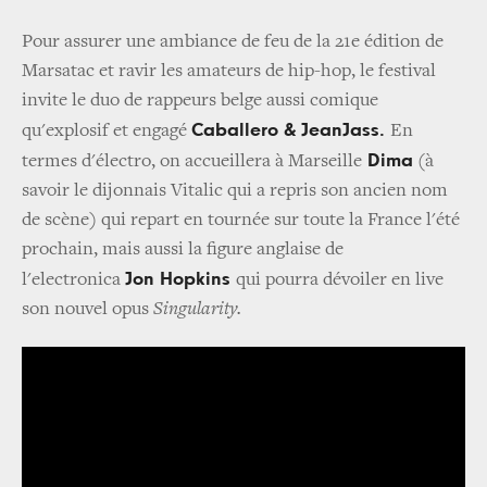
Pour assurer une ambiance de feu de la 21e édition de
Marsatac et ravir les amateurs de hip-hop, le festival
invite le duo de rappeurs belge aussi comique
Caballero & JeanJass.
qu'explosif et engagé
En
Dima
termes d'électro, on accueillera à Marseille
(à
savoir le dijonnais Vitalic qui a repris son ancien nom
de scène) qui repart en tournée sur toute la France l'été
prochain, mais aussi la figure anglaise de
Jon Hopkins
l'electronica
qui pourra dévoiler en live
son nouvel opus
Singularity.