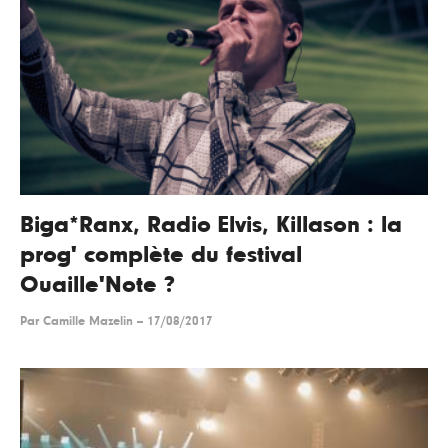
Biga*Ranx, Radio Elvis, Killason : la
prog' complète du festival
Ouaille'Note ?
Par
Camille Mazelin
--
17/08/2017