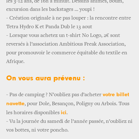
les 3-12 ans, de 16h à minuit. Dessins animés, boum,
excursion dans les backstages … youpi !
-
Création originale à ne pas louper : la rencontre entre
Tetra Hydro K et Panda Dub le 13 aout
-
Lorsque vous achetez un t-shirt No Logo, 2€ sont
reversés à l’association Ambitious Freak Association,
pour promouvoir le commerce équitable du textile en
Afrique.
On vous aura prévenu :
votre billet
-
Pas de camping ? N’oubliez pas d’acheter
navette
, pour Dole, Besançon, Poligny ou Arbois. Tous
ici
les horaires disponibles
.
-
Vu la journée du samedi de l’année passée, n’oubliez ni
vos bottes, ni votre poncho.