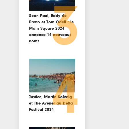
3
Sean Paul, Eddy de
Pretto et Tom Odell : le
Main Square 2024
annonce 14 nouveaux
noms
4
Justice, Martin Solveig
et The Avener au Delta
Festival 2024