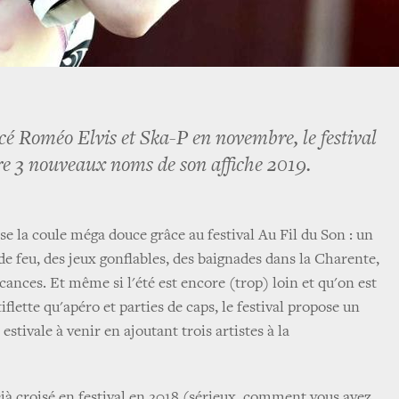
é Roméo Elvis et Ska-P en novembre, le festival
vre 3 nouveaux noms de son affiche 2019.
n se la coule méga douce grâce au festival Au Fil du Son : un
e feu, des jeux gonflables, des baignades dans la Charente,
acances. Et même si l'été est encore (trop) loin et qu'on est
flette qu'apéro et parties de caps, le festival propose un
estivale à venir en ajoutant trois artistes à la
éjà croisé en festival en 2018 (sérieux, comment vous avez