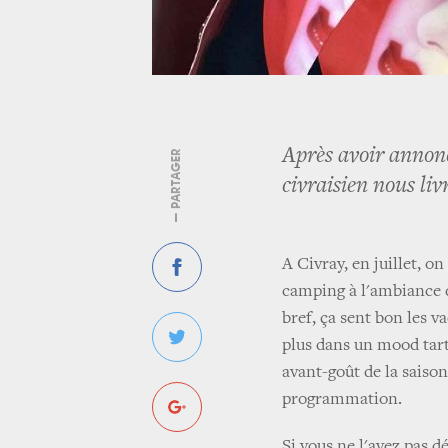
Après avoir annonc
— PARTAGER
civraisien nous li
A Civray, en juillet, o
camping à l'ambiance d
bref, ça sent bon les v
plus dans un mood tarti
avant-goût de la saison 
programmation.
Si vous ne l'avez pas d