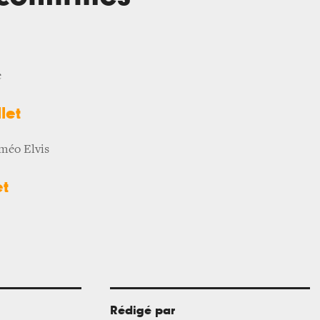
e
let
oméo Elvis
et
Rédigé par