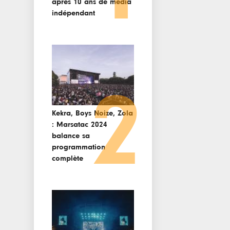
après 10 ans de media
indépendant
2
Kekra, Boys Noize, Zola
: Marsatac 2024
balance sa
programmation
complète