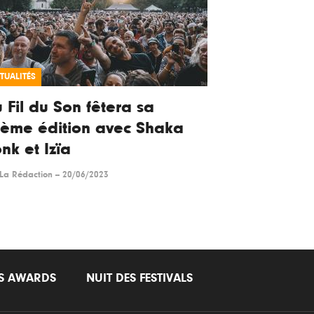
TUALITÉS
 Fil du Son fêtera sa
ème édition avec Shaka
nk et Izïa
La Rédaction
--
20/06/2023
LS AWARDS
NUIT DES FESTIVALS