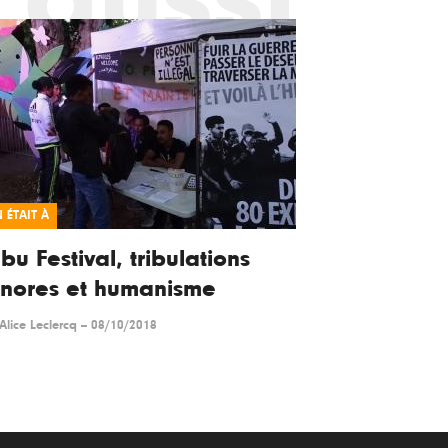
 ÉTAIT À
ibu Festival, tribulations
nores et humanisme
Alice Leclercq
--
08/10/2018