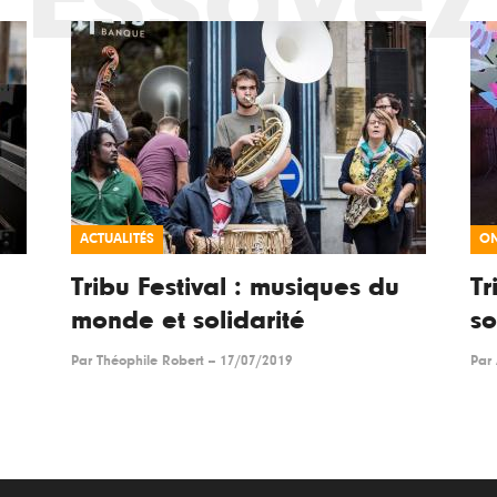
ACTUALITÉS
ON
Tribu Festival : musiques du
Tr
monde et solidarité
so
Par
Théophile Robert
--
17/07/2019
Par