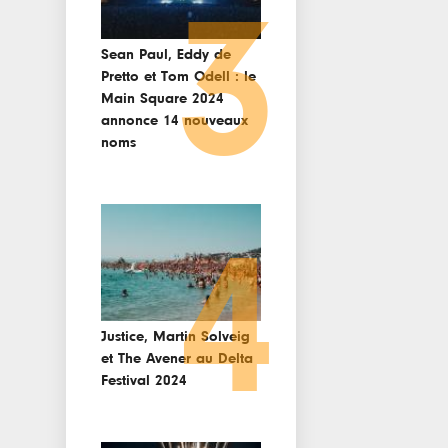
3
Sean Paul, Eddy de
Pretto et Tom Odell : le
Main Square 2024
annonce 14 nouveaux
noms
4
Justice, Martin Solveig
et The Avener au Delta
Festival 2024