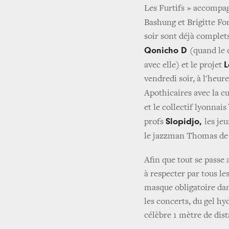
Les Furtifs » accompag
Bashung et Brigitte Fo
soir sont déjà complet
Qonicho D
(quand le 
L
avec elle) et le projet
vendredi soir, à l'heur
Apothicaires avec la 
et le collectif lyonnais
Slopidjo,
profs
les je
le jazzman Thomas de
Afin que tout se passe 
à respecter par tous les
masque obligatoire dan
les concerts, du gel hy
célèbre 1 mètre de dis