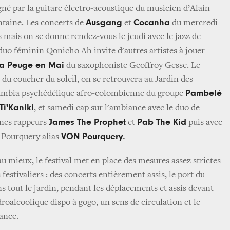
né par la guitare électro-acoustique du musicien d’Alain
Ausgang
Cocanha
ntaine. Les concerts de
et
du mercredi
s mais on se donne rendez-vous le jeudi avec le jazz de
duo féminin Qonicho Ah invite d'autres artistes à jouer
a Peuge en Mai
du saxophoniste Geoffroy Gesse. Le
e du coucher du soleil, on se retrouvera au Jardin des
Pambelé
cumbia psychédélique afro-colombienne du groupe
Ti'Kaniki
, et samedi cap sur l'ambiance avec le duo de
James The Prophet
Pab The Kid
unes rappeurs
et
puis avec
VON Pourquery.
 Pourquery alias
au mieux, le festival met en place des mesures assez strictes
 festivaliers : des concerts entièrement assis, le port du
s tout le jardin, pendant les déplacements et assis devant
droalcoolique dispo à gogo, un sens de circulation et le
tance.