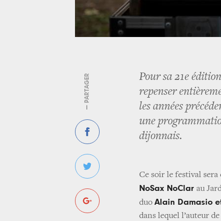
Pour sa 21e éditio
— PARTAGER
repenser entièreme
les années précéden
une programmation g
dijonnais.
Ce soir le festival ser
NoSax NoClar
au Jar
Alain Damasio e
duo
dans lequel l’auteur de