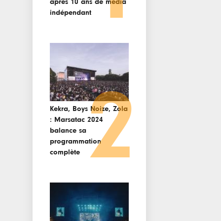
après 10 ans de media
indépendant
2
Kekra, Boys Noize, Zola
: Marsatac 2024
balance sa
programmation
complète