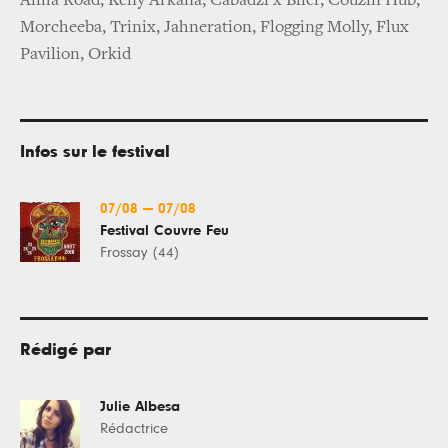
Alma Road, Keny Arkana, Cabadzi x Blier, Couzin Hub,
Morcheeba, Trinix, Jahneration, Flogging Molly, Flux
Pavilion, Orkid
Infos sur le festival
07/08
—
07/08
Festival Couvre Feu
Frossay (44)
Rédigé par
Julie Albesa
Rédactrice