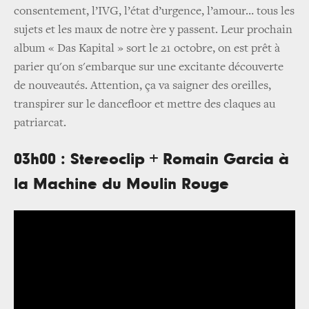
consentement, l’IVG, l’état d’urgence, l’amour… tous les
sujets et les maux de notre ère y passent. Leur prochain
album « Das Kapital » sort le 21 octobre, on est prêt à
parier qu'on s'embarque sur une excitante découverte
de nouveautés. Attention, ça va saigner des oreilles,
transpirer sur le dancefloor et mettre des claques au
patriarcat.
03h00 : Stereoclip + Romain Garcia à
la Machine du Moulin Rouge