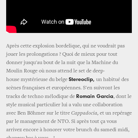
Après cette explosion bordelique, qui ne voudrait pas
jouer les prolongations ? Quoi de mieux pour tout
donner jusqu'au bout de la nuit que la Machine du
Moulin Rouge où nous attend le set de deep-
Stereoclip,
house mystérieuse du belge
un habitué des
scènes françaises et européennes. S'en suivront les
Romain Garcia
tracks de techno mélodique de
, dont le
style musical particulier lui a valu une collaboration
avec Ben Böhmer sur le titre
Cappadocia,
et un repérage
par le management de NTO. Si après tout ça vous
arrivez encore à honorer votre brunch du samedi midi,