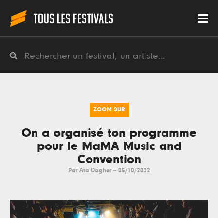
ZOOM SUR
On a organisé ton programme
pour le MaMA Music and
Convention
Par
Ata Dagher
--
05/10/2022