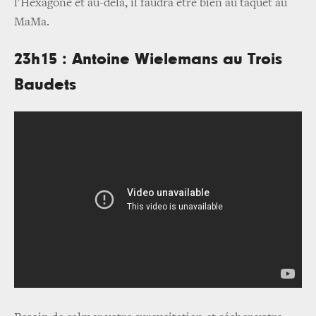
l'Hexagone et au-delà, il faudra être bien au taquet au
MaMa.
23h15 : Antoine Wielemans au Trois
Baudets