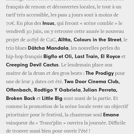
français de renom et découvertes locales, le tout à un
tarif très accessible, les pass 2 jours sont à moins de
Insus
70€. En plus des
, qui feront « scène comble » le
vendredi 30 juin, on y retrouve cette année le nouveau
Alltta, Colours in the Street
projet de 20Syl de C2C,
, le
Dätcha Mandala
trio blues
, les nouvelles perles du
Bigflo et Oli, Last Train, El Royce
hip-hop français
et
Creeping Devil Cactus
. Le lendemain place aux
The Prodigy
maitre de la drum et des gros beats :
pour
Two Door Cinema Club,
une de leur 3 dates cet été.
Offenbach, Rodtigo Y Gabriela
Julian Perreta,
,
Broken Back
Little Big
et
sont aussi de la partie. Et
comme la promotion de la scène locale reste un objectif
Emane
prioritaire pour le festival, la chanteuse soul
vainqueur du « Trans’plin » ouvrira la journée. Difficile
de trouver aussi bien pour ouvrir l’été !