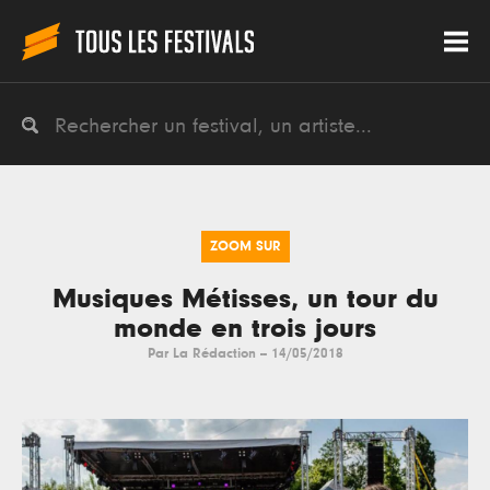
ZOOM SUR
Musiques Métisses, un tour du
monde en trois jours
Par
La Rédaction
--
14/05/2018