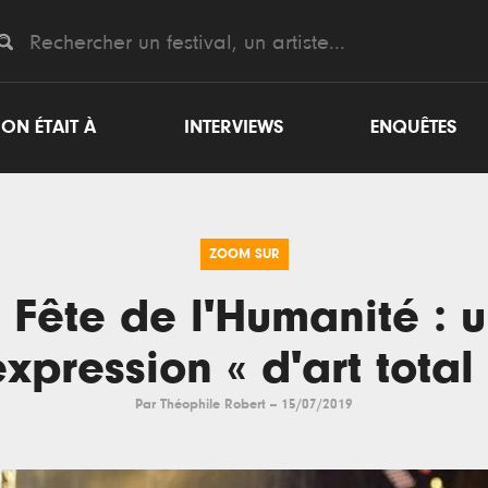
ON ÉTAIT À
INTERVIEWS
ENQUÊTES
ZOOM SUR
 Fête de l'Humanité : 
expression « d'art total 
Par
Théophile Robert
--
15/07/2019