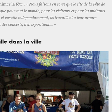
imer la fête :
« Nous faisons en sorte que le site de la Fête de
que pour tout le monde, pour les visiteurs et pour les militants
d, et ensuite indépendamment, ils travaillent à leur propre
es concerts, des expositions... »
lle dans la ville