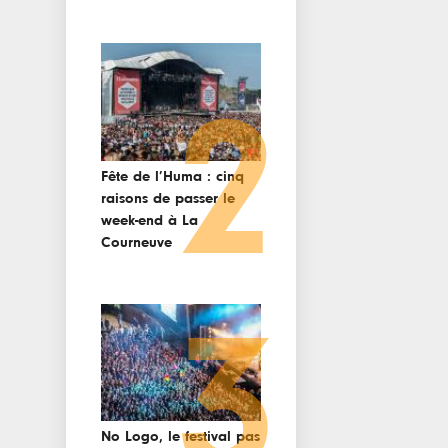
2
Fête de l’Huma : cinq
raisons de passer le
week-end à La
Courneuve
3
No Logo, le festival pas