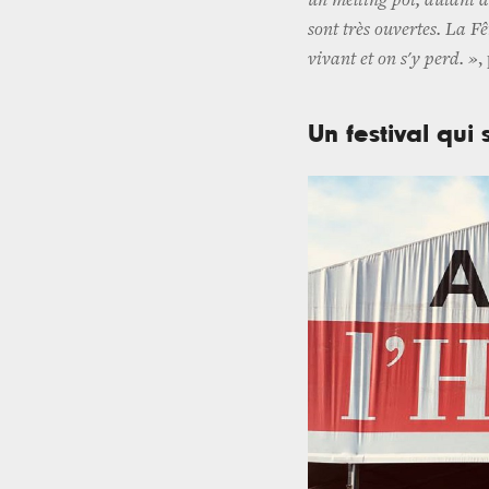
un melting pot, autant da
sont très ouvertes. La Fêt
vivant et on s'y perd. »
,
Un festival qui