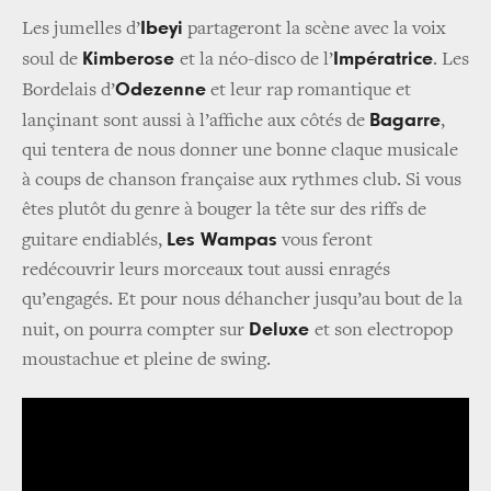
Ibeyi
Les jumelles d’
partageront la scène avec la voix
Kimberose
Impératrice
soul de
et la néo-disco de l’
. Les
Odezenne
Bordelais d’
et leur rap romantique et
Bagarre
lançinant sont aussi à l’affiche aux côtés de
,
qui tentera de nous donner une bonne claque musicale
à coups de chanson française aux rythmes club. Si vous
êtes plutôt du genre à bouger la tête sur des riffs de
Les Wampas
guitare endiablés,
vous feront
redécouvrir leurs morceaux tout aussi enragés
qu’engagés. Et pour nous déhancher jusqu’au bout de la
Deluxe
nuit, on pourra compter sur
et son electropop
moustachue et pleine de swing.