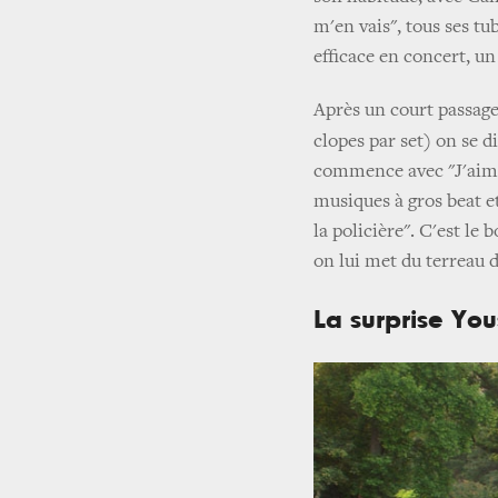
m'en vais", tous ses tu
efficace en concert, u
Après un court passag
clopes par set) on se d
commence avec "J'aime
musiques à gros beat e
la policière". C'est le 
on lui met du terreau d
La surprise Yo