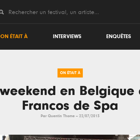
ON ÉTAIT À
INTERVIEWS
ENQUÊTES
ON ÉTAIT À
 weekend en Belgique 
Francos de Spa
Par
Quentin Thome
--
22/07/2013