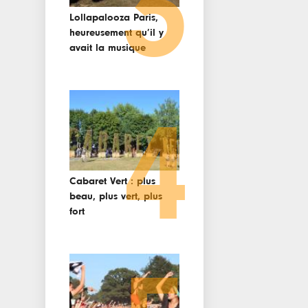
3
Lollapalooza Paris,
heureusement qu’il y
avait la musique
4
Cabaret Vert : plus
beau, plus vert, plus
fort