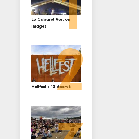
1
Le Cabaret Vert en
images
2
Hellfest : 13 énervé