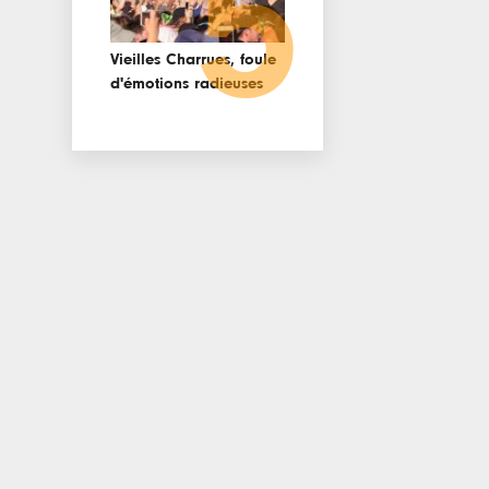
5
Vieilles Charrues, foule
d'émotions radieuses