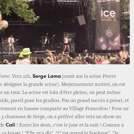
Serge Lama
forte. Vers 21h,
jouait sur la scène Pierre
r désigner la grande scène). Moyennement motivé, on est
e un tour. La scène est loin d'être pleine, on peut même
vide, pareil pour les gradins. Pas un grand succès à priori, et
tement en hausse comparée au Village Francofou ! Pour ne
s 3 chansons de Serge, on a préféré aller vers un show un
Cali
 de
! Entre les deux, c'est le jour et la nuit ! Comme à
 ça bouge ! "Elle m'a dit", "C'est quand le bonheur", "Je