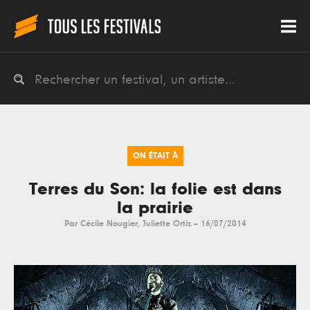
ON ÉTAIT À
Terres du Son: la folie est dans
la prairie
Par
Cécile Nougier
,
Juliette Ortiz
--
16/07/2014