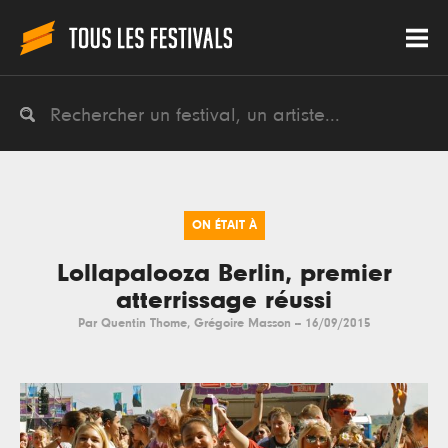
ON ÉTAIT À
Lollapalooza Berlin, premier
atterrissage réussi
Par
Quentin Thome
,
Grégoire Masson
--
16/09/2015