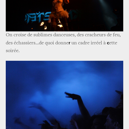
On croise de sublimes danceuses, des cracheurs de feu,
r
c
des échassiers...de quoi donne
un cadre irréel à
ette
soirée.