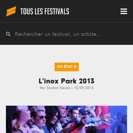
ON ÉTAIT À
L’inox Park 2013
Par
Jaufret Havez
--
13/09/2013