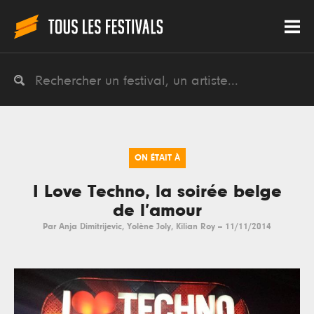
ON ÉTAIT À
I Love Techno, la soirée belge
de l’amour
Par
Anja Dimitrijevic
,
Yolène Joly
,
Kilian Roy
--
11/11/2014