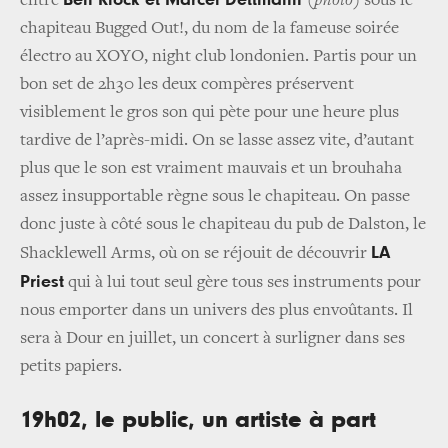
Ben Klock et Marcel Dettmann
entre
(
photo
)
sous le
chapiteau Bugged Out!, du nom de la fameuse soirée
électro au XOYO, night club londonien. Partis pour un
bon set de 2h30 les deux compères préservent
visiblement le gros son qui pète pour une heure plus
tardive de l’après-midi. On se lasse assez vite, d’autant
plus que le son est vraiment mauvais et un brouhaha
assez insupportable règne sous le chapiteau. On passe
donc juste à côté sous le chapiteau du pub de Dalston, le
LA
Shacklewell Arms, où on se réjouit de découvrir
Priest
qui à lui tout seul gère tous ses instruments pour
nous emporter dans un univers des plus envoûtants. Il
sera à Dour en juillet, un concert à surligner dans ses
petits papiers.
19h02, le public, un artiste à part