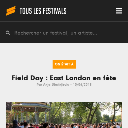
ON ÉTAIT À
Field Day : East London en fête
Par
Anja Dimitrijevic
--
10/06/2015