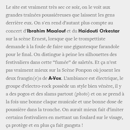
Le site est vraiment très sec ce soir, on le voit aux
grandes traînées poussiéreuses que laissent les gens
derrière eux. On s'en rend d’autant plus compte au
Ibrahim Maalouf
Haïdouti Orkestar
concert d'
et du
sur la scène Ernest, lorsque que le trompettiste
demande à la foule de faire une gigantesque farandole
pour le final. On distingue à peine les silhouettes des
festivaliers dans cette “fumée” de saletés. Et ça n’est
pas vraiment mieux sur la Scène Ponpon où jouent les
A-Vox
deux frangin(e)s de
. L’ambiance est électrique, le
groupe d’electro-rock possède un style bien vénère, il y
a des pogos et des slams partout
(photo)
et on se prend à
la fois une bonne claque musicale et une bonne dose de
poussière dans la tronche. On aurait mieux fait d’imiter
certains festivaliers en mettant un foulard sur le visage,
ça protège et en plus ça fait gangsta !