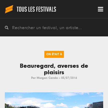
ON ÉTAIT À
Beauregard, averses de
plaisirs
Par
Morgan Canda
--
05/07/2016