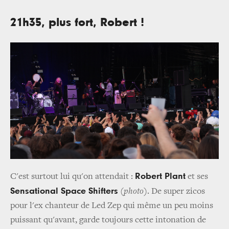
21h35, plus fort, Robert !
Robert Plant
C'est surtout lui qu'on attendait :
et ses
Sensational Space Shifters
(
photo
). De super zicos
pour l'ex chanteur de Led Zep qui même un peu moins
puissant qu'avant, garde toujours cette intonation de