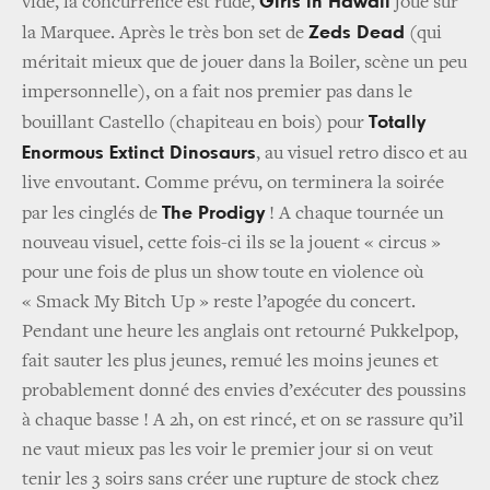
Girls in Hawaii
vide, la concurrence est rude,
joue sur
Zeds Dead
la Marquee. Après le très bon set de
(qui
méritait mieux que de jouer dans la Boiler, scène un peu
impersonnelle), on a fait nos premier pas dans le
Totally
bouillant Castello (chapiteau en bois) pour
Enormous Extinct Dinosaurs
, au visuel retro disco et au
live envoutant. Comme prévu, on terminera la soirée
The Prodigy
par les cinglés de
! A chaque tournée un
nouveau visuel, cette fois-ci ils se la jouent « circus »
pour une fois de plus un show toute en violence où
« Smack My Bitch Up » reste l’apogée du concert.
Pendant une heure les anglais ont retourné Pukkelpop,
fait sauter les plus jeunes, remué les moins jeunes et
probablement donné des envies d’exécuter des poussins
à chaque basse ! A 2h, on est rincé, et on se rassure qu’il
ne vaut mieux pas les voir le premier jour si on veut
tenir les 3 soirs sans créer une rupture de stock chez