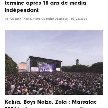
termine après 10 ans de media
indépendant
Par
Quentin Thome, Pierre Gueudar Delahaye
--
08/02/2024
Kekra, Boys Noize, Zola : Marsatac