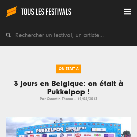
ON ÉTAIT À
3 jours en Belgique: on était à
Pukkelpop !
Par
Quentin Thome
--
19/08/2013